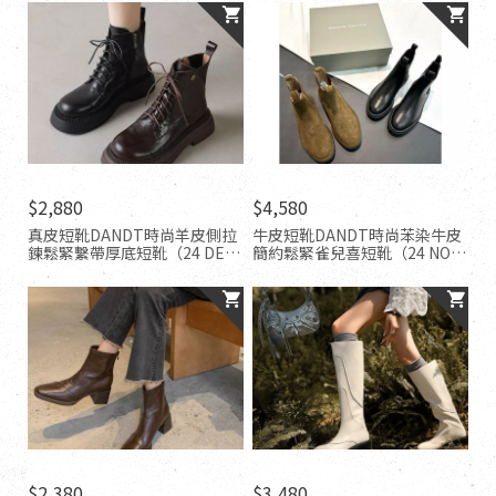
尋-外銷女鞋
女鞋
$2,880
$4,580
真皮短靴DANDT時尚羊皮側拉
牛皮短靴DANDT時尚苯染牛皮
鍊鬆緊繫帶厚底短靴（24 DEC
簡約鬆緊雀兒喜短靴（24 NOV
BHS）同風格請在賣場搜尋-歐
LUC)同風格請在賣場搜尋-外銷
美女鞋
女鞋
$2,380
$3,480