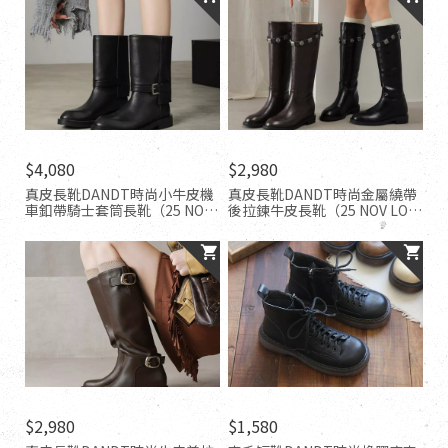
$4,080
$2,980
真皮長靴DANDT時尚小牛皮機
真皮長靴DANDT時尚金屬繞帶
車釦帶騎士套筒長靴（25 NOV
後拉鍊牛皮長靴（25 NOV LON)
LON)同風格請在賣場搜尋-歐美
同風格請在賣場搜尋-歐美休閒
休閒鞋
鞋
$2,980
$1,580