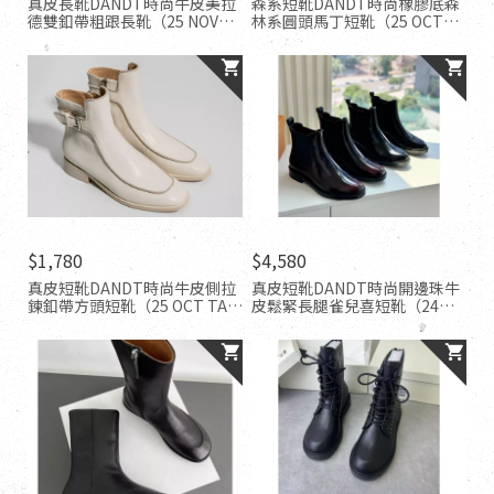
真皮長靴DANDT時尚牛皮美拉
森系短靴DANDT時尚橡膠底森
德雙釦帶粗跟長靴（25 NOV
林系圓頭馬丁短靴（25 OCT
LON)同風格請在賣場搜尋-歐美
TA)同風格請在賣場搜尋-歐美
休閒鞋
休閒鞋
$1,780
$4,580
真皮短靴DANDT時尚牛皮側拉
真皮短靴DANDT時尚開邊珠牛
鍊釦帶方頭短靴（25 OCT TA)
皮鬆緊長腿雀兒喜短靴（24
同風格請在賣場搜尋-歐美休閒
DEC LUC ）同風格請在賣場搜
鞋
尋-外銷女鞋