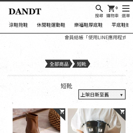
0
搜尋
購物車
選單
涼鞋拖鞋
休閒鞋運動鞋
樂福鞋厚底鞋
平底鞋娃
會員結帳「使用LINE應用程式登入」，
全部商品
短靴
短靴