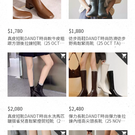
$1,780
$1,880
真皮短靴DANDT時尚軟牛皮粗
徒步雨鞋DANDT時尚防滑徒步
跟方頭後拉鍊短靴（25 OCT
野鳥鬆緊雨靴（25 OCT TA)同
TA)同風格請在賣場搜尋-歐美
風格請在賣場搜尋-歐美休閒鞋
休閒鞋
$2,080
$2,480
真皮短靴DANDT時尚水洗馬匹
彈力長靴DANDT時尚彈力後拉
皺摺雀兒喜鬆緊煙筒短靴（25
鍊內增高尖頭長靴（25 NOV
OCT TA)同風格請在賣場搜尋-
LON)同風格請在賣場搜尋-歐美
歐美休閒鞋
休閒鞋