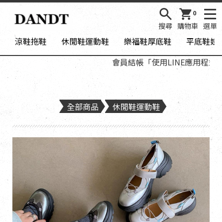
0
搜尋
購物車
選單
涼鞋拖鞋
休閒鞋運動鞋
樂福鞋厚底鞋
平底鞋娃
會員結帳「使用LINE應用程式登
全部商品
休閒鞋運動鞋