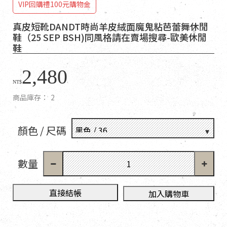
VIP回購禮100元購物金
真皮短靴DANDT時尚羊皮絨面魔鬼粘芭蕾舞休閒
鞋（25 SEP BSH)同風格請在賣場搜尋-歐美休閒
鞋
2,480
NT$
商品庫存：
2
顏色 / 尺碼
數量
直接結帳
加入購物車