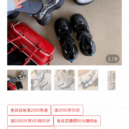
1
/
9
會員結帳滿2000免運
滿3000享95折
滿5000升等VIP再95折
會員首購禮80元購物金