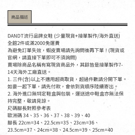
商品描述
DANDT流行品牌女鞋 (少量現貨+接單製作/海外直送)
全館2件或滿2000免運費
為避免訂單失效，蝦皮賣場請先詢問後再下單 ! (現貨或
官網，請直接下單即可不須詢問)
賣場除商品名稱有寫現貨商品外，其餘皆是接單製作7-
14天海外工廠直送。
1. 三件(含)以上不適用超商取貨，超過件數請分開下單。
如要一起下單，請先付款，會依到貨順序陸續寄出。
2. 海外進口無特定鞋盒與包裝，運送途中鞋盒亦無法保
持完整，敬請見諒。
尺碼腳長對照參考表
歐洲碼 34、35、36、37、38、39、40
腳長 22cm=34、22.5cm=35、23cm=36、
23.5cm=37、24cm=38、24.5cm=39、25cm=40