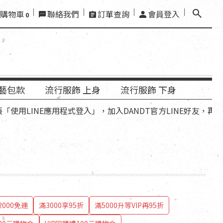
購物車
聯絡我們
訂單查詢
會員登入
0
藝包款
流行服飾 上身
流行服飾 下身
INE應用程式登入」，加入DANDT官方LINE好友，再領優惠折
000免運
滿3000享95折
滿5000升等VIP再95折