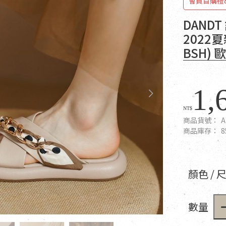
會員首購禮
DAND
2022
BSH)
1,
NT$
商品貨號：
A
商品庫存：
8
顏色 / 
數量