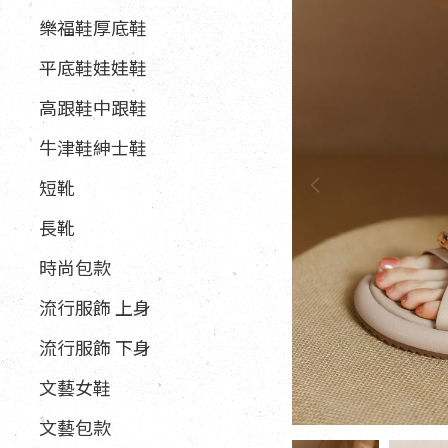
樂福鞋厚底鞋
平底鞋娃娃鞋
高跟鞋中跟鞋
牛津鞋紳士鞋
短靴
長靴
時尚包款
流行服飾 上身
流行服飾 下身
文藝女鞋
文藝包款