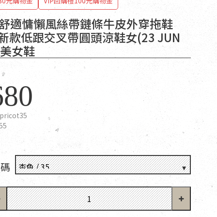
80元購物金
VIP回購禮100元購物金
T 舒適慵懶風絲帶鏈條牛皮外穿拖鞋
夏新款低跟交叉帶圓頭涼鞋女(23 JUN
 歐美女鞋
680
pricot35
55
尺碼