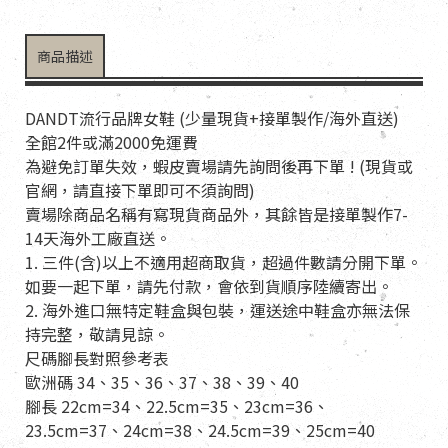
商品描述
DANDT流行品牌女鞋 (少量現貨+接單製作/海外直送)
全館2件或滿2000免運費
為避免訂單失效，蝦皮賣場請先詢問後再下單 ! (現貨或
官網，請直接下單即可不須詢問)
賣場除商品名稱有寫現貨商品外，其餘皆是接單製作7-
14天海外工廠直送。
1. 三件(含)以上不適用超商取貨，超過件數請分開下單。
如要一起下單，請先付款，會依到貨順序陸續寄出。
2. 海外進口無特定鞋盒與包裝，運送途中鞋盒亦無法保
持完整，敬請見諒。
尺碼腳長對照參考表
歐洲碼 34、35、36、37、38、39、40
腳長 22cm=34、22.5cm=35、23cm=36、
23.5cm=37、24cm=38、24.5cm=39、25cm=40