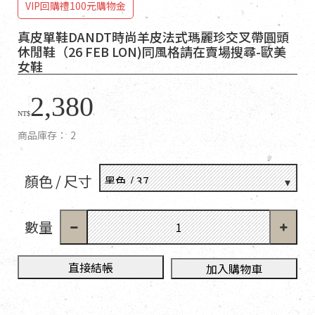
VIP回購禮100元購物金
真皮單鞋DANDT時尚羊皮法式瑪麗珍交叉帶圓頭
休閒鞋（26 FEB LON)同風格請在賣場搜尋-歐美
女鞋
2,380
NT$
商品庫存：
2
顏色 / 尺寸
數量
直接結帳
加入購物車