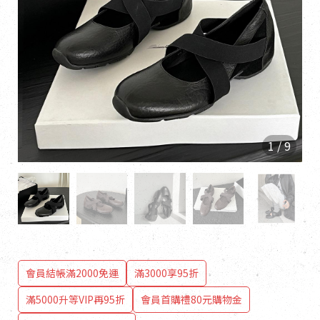
1
/
9
會員結帳滿2000免運
滿3000享95折
滿5000升等VIP再95折
會員首購禮80元購物金