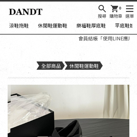
0
搜尋
購物車
選單
涼鞋拖鞋
休閒鞋運動鞋
樂福鞋厚底鞋
平底鞋娃
會員結帳「使用LINE應用程式
全部商品
休閒鞋運動鞋