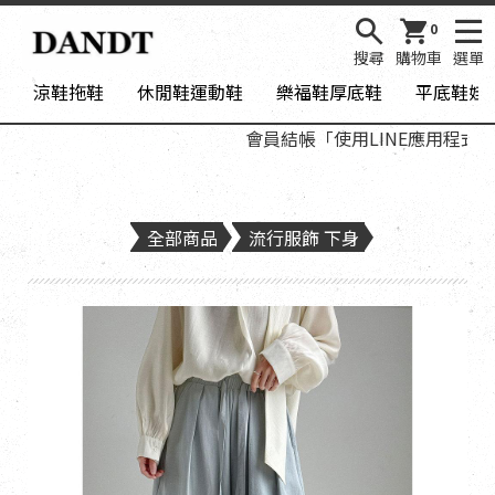
0
搜尋
購物車
選單
涼鞋拖鞋
休閒鞋運動鞋
樂福鞋厚底鞋
平底鞋娃
會員結帳「使用LINE應用程式登入
全部商品
流行服飾 下身