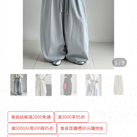
1
/
9
會員結帳滿2000免運
滿3000享95折
滿5000升等VIP再95折
會員首購禮80元購物金