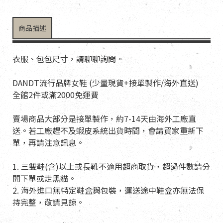
商品描述
衣服、包包尺寸，請聊聊詢問。
DANDT流行品牌女鞋 (少量現貨+接單製作/海外直送)
全館2件或滿2000免運費
賣場商品大部分是接單製作，約7-14天由海外工廠直
送。若工廠趕不及蝦皮系統出貨時間，會請買家重新下
單，再請注意訊息。
1. 三雙鞋(含)以上或長靴不適用超商取貨，超過件數請分
開下單或走黑貓。
2. 海外進口無特定鞋盒與包裝，運送途中鞋盒亦無法保
持完整，敬請見諒。