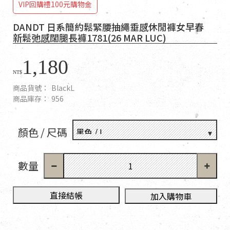
VIP回購禮100元購物金
DANDT 日系簡約鬆緊腰抽繩垂感休閒褲女早春
新鬆弛感闊腿長褲1781(26 MAR LUC)
1,180
NT$
商品貨號：
BlackL
商品庫存：
956
顏色 / 尺碼
數量
直接結帳
加入購物車