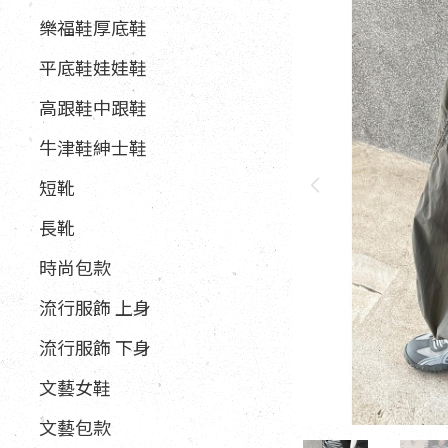
樂福鞋厚底鞋
平底鞋娃娃鞋
高跟鞋中跟鞋
牛津鞋紳士鞋
短靴
長靴
時尚包款
流行服飾 上身
流行服飾 下身
文藝女鞋
文藝包款