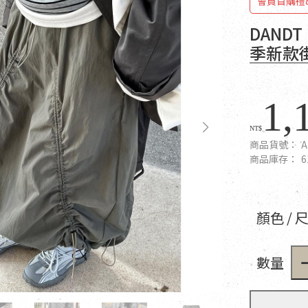
會員首購禮
DAND
季新款街頭
1,
NT$
商品貨號：
A
商品庫存：
6
顏色 / 
數量