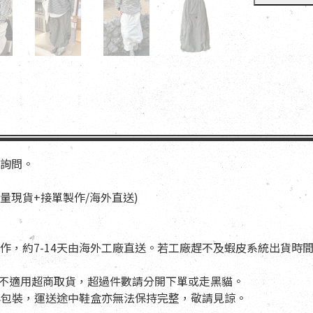
詢問。
少量現貨+接單製作/海外直送)
作，約7-14天由海外工廠直送。若工廠趕不及蝦皮系統出貨時
長靴不適用超商取貨，超過件數請分開下單或走黑貓。
盒與包裝，運送途中鞋盒亦無法保持完整，敬請見諒。