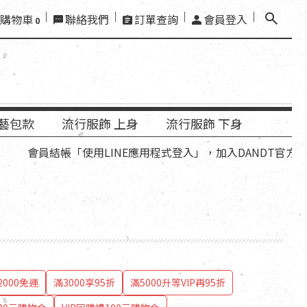
購物車
聯絡我們
訂單查詢
會員登入
0
藝包款
流行服飾 上身
流行服飾 下身
帳「使用LINE應用程式登入」，加入DANDT官方LINE好友，
000免運
滿3000享95折
滿5000升等VIP再95折