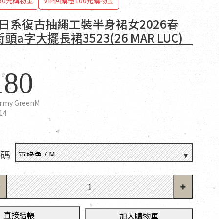
80元購物金
VIP回購禮100元購物金
T 日系復古抽繩工裝半身裙女2026春
a字大擺長裙3523(26 MAR LUC)
180
rmy GreenM
14
尺碼
直接結帳
加入購物車