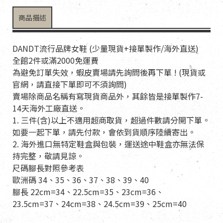
商品描述
DANDT流行品牌女鞋 (少量現貨+接單製作/海外直送)
全館2件或滿2000免運費
為避免訂單失效，蝦皮賣場請先詢問後再下單 ! (現貨或
官網，請直接下單即可不須詢問)
賣場除商品名稱有寫現貨商品外，其餘皆是接單製作7-
14天海外工廠直送。
1. 三件(含)以上不適用超商取貨，超過件數請分開下單。
如要一起下單，請先付款，會依到貨順序陸續寄出。
2. 海外進口無特定鞋盒與包裝，運送途中鞋盒亦無法保
持完整，敬請見諒。
尺碼腳長對照參考表
歐洲碼 34、35、36、37、38、39、40
腳長 22cm=34、22.5cm=35、23cm=36、
23.5cm=37、24cm=38、24.5cm=39、25cm=40