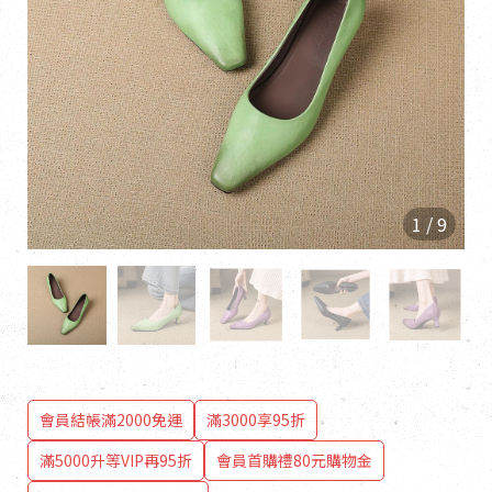
1
/
9
會員結帳滿2000免運
滿3000享95折
滿5000升等VIP再95折
會員首購禮80元購物金