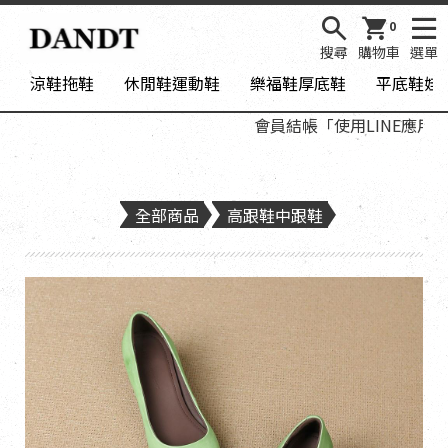
0
搜尋
購物車
選單
涼鞋拖鞋
休閒鞋運動鞋
樂福鞋厚底鞋
平底鞋娃
會員結帳「使用LINE應用程式登
全部商品
高跟鞋中跟鞋