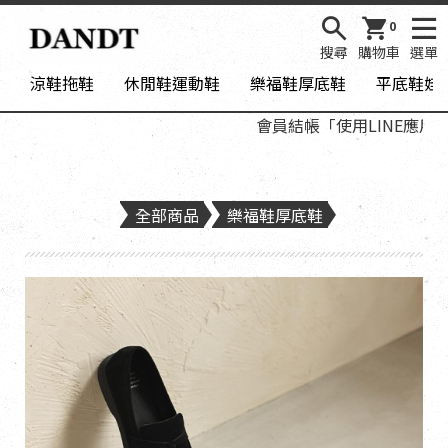
0
搜尋
購物車
選單
涼鞋拖鞋
休閒鞋運動鞋
樂福鞋厚底鞋
平底鞋娃
會員結帳「使用LINE應用程式
全部商品
樂福鞋厚底鞋