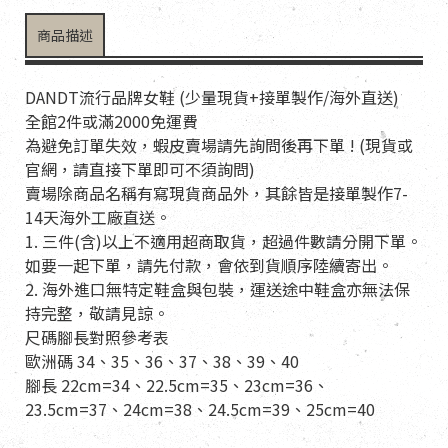
商品描述
DANDT流行品牌女鞋 (少量現貨+接單製作/海外直送)
全館2件或滿2000免運費
為避免訂單失效，蝦皮賣場請先詢問後再下單 ! (現貨或
官網，請直接下單即可不須詢問)
賣場除商品名稱有寫現貨商品外，其餘皆是接單製作7-
14天海外工廠直送。
1. 三件(含)以上不適用超商取貨，超過件數請分開下單。
如要一起下單，請先付款，會依到貨順序陸續寄出。
2. 海外進口無特定鞋盒與包裝，運送途中鞋盒亦無法保
持完整，敬請見諒。
尺碼腳長對照參考表
歐洲碼 34、35、36、37、38、39、40
腳長 22cm=34、22.5cm=35、23cm=36、
23.5cm=37、24cm=38、24.5cm=39、25cm=40