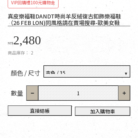
VIP回購禮100元購物金
真皮樂福鞋DANDT時尚羊反絨復古釦飾樂福鞋
（26 FEB LON)同風格請在賣場搜尋-歐美女鞋
2,480
NT$
商品庫存：
2
顏色 / 尺寸
數量
直接結帳
加入購物車