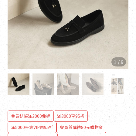
1
/
9
會員結帳滿2000免運
滿3000享95折
滿5000升等VIP再95折
會員首購禮80元購物金