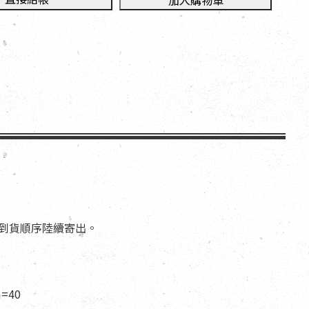
加入購物車
依到貨順序陸續寄出。
=40