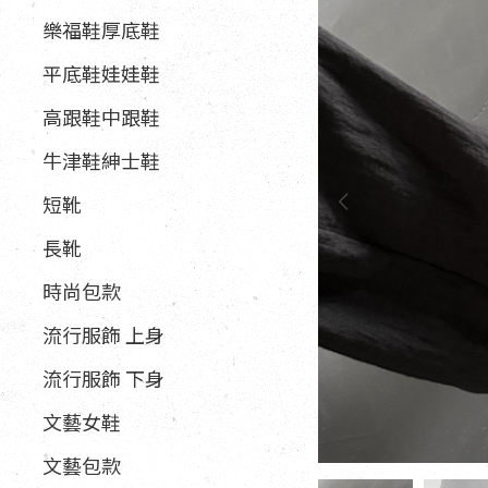
樂福鞋厚底鞋
平底鞋娃娃鞋
高跟鞋中跟鞋
牛津鞋紳士鞋
短靴
長靴
時尚包款
流行服飾 上身
流行服飾 下身
文藝女鞋
文藝包款