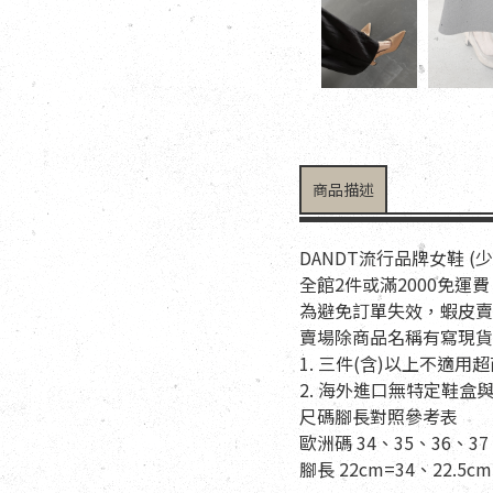
商品描述
DANDT流行品牌女鞋 (
全館2件或滿2000免運費
為避免訂單失效，蝦皮賣
賣場除商品名稱有寫現貨
1. 三件(含)以上不
2. 海外進口無特定鞋
尺碼腳長對照參考表
歐洲碼 34、35、36、37
腳長 22cm=34、22.5cm