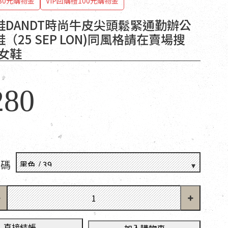
80元購物金
VIP回購禮100元購物金
鞋DANDT時尚牛皮尖頭鬆緊通勤辦公
（25 SEP LON)同風格請在賣場搜
美女鞋
280
尺碼
直接結帳