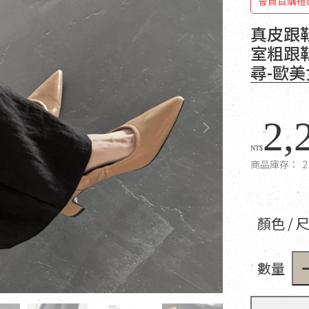
會員首購禮
真皮跟
室粗跟鞋
尋-歐
2,
NT$
商品庫存：
2
顏色 / 
數量