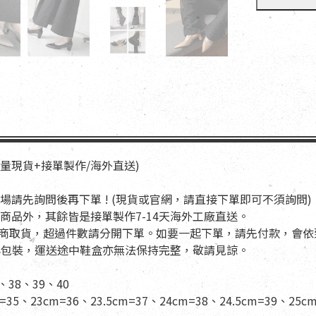
少量現貨+接單製作/海外直送)
場請先詢問後再下單 ! (現貨或官網，請直接下單即可不須詢問)
商品外，其餘皆是接單製作7-14天海外工廠直送。
適用超商取貨，超過件數請分開下單。如要一起下單，請先付款，會
盒與包裝，運送途中鞋盒亦無法保持完整，敬請見諒。
、38、39、40
=35、23cm=36、23.5cm=37、24cm=38、24.5cm=39、25cm