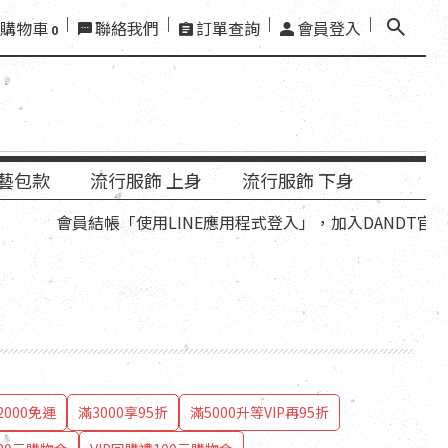
購物車
聯絡我們
訂單查詢
會員登入
0
藝包款
流行服飾 上身
流行服飾 下身
結帳「使用LINE應用程式登入」，加入DANDT官方LINE好友
000免運
滿3000享95折
滿5000升等VIP再95折