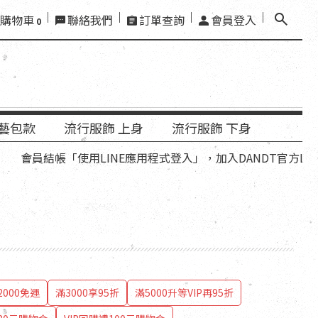
購物車
聯絡我們
訂單查詢
會員登入
0
藝包款
流行服飾 上身
流行服飾 下身
「使用LINE應用程式登入」，加入DANDT官方LINE好友，再
000免運
滿3000享95折
滿5000升等VIP再95折