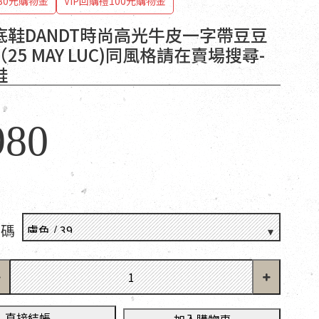
80元購物金
VIP回購禮100元購物金
底鞋DANDT時尚高光牛皮一字帶豆豆
25 MAY LUC)同風格請在賣場搜尋-
鞋
980
尺碼
直接結帳