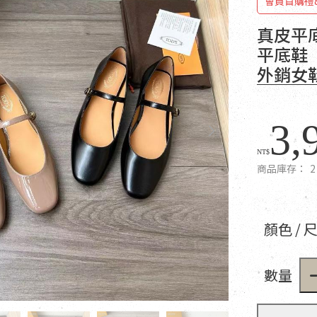
會員首購禮
真皮平
平底鞋（
外銷女
3,
NT$
商品庫存：
2
顏色 / 
數量