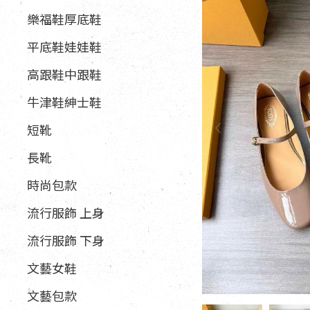
樂福鞋厚底鞋
平底鞋娃娃鞋
高跟鞋中跟鞋
牛津鞋紳士鞋
短靴
長靴
時尚包款
流行服飾 上身
流行服飾 下身
文藝女鞋
文藝包款