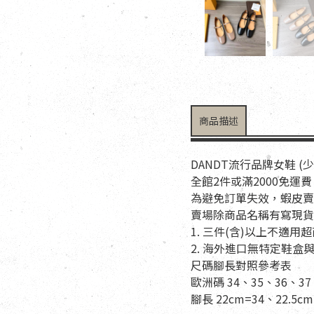
商品描述
DANDT流行品牌女鞋 (
全館2件或滿2000免運費
為避免訂單失效，蝦皮賣
賣場除商品名稱有寫現貨
1. 三件(含)以上不
2. 海外進口無特定鞋
尺碼腳長對照參考表
歐洲碼 34、35、36、37
腳長 22cm=34、22.5cm