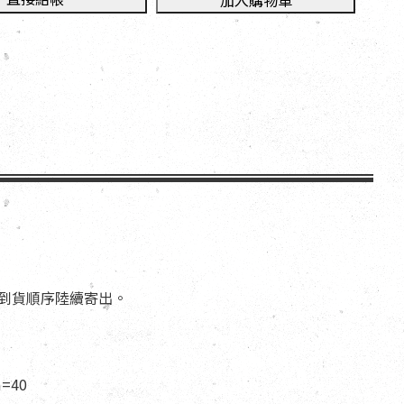
加入購物車
依到貨順序陸續寄出。
=40