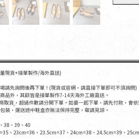
少量現貨+接單製作/海外直送)
場請先詢問後再下單 ! (現貨或官網，請直接下單即可不須詢問)
商品外，其餘皆是接單製作7-14天海外工廠直送。
適用超商取貨，超過件數請分開下單。如要一起下單，請先付款，會
盒與包裝，運送途中鞋盒亦無法保持完整，敬請見諒。
、38、39、40
=35、23cm=36、23.5cm=37、24cm=38、24.5cm=39、25cm