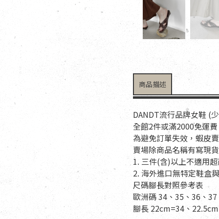
商品描述
DANDT流行品牌女鞋 (
全館2件或滿2000免運費
為避免訂單失效，蝦皮賣
賣場除商品名稱有寫現貨
1. 三件(含)以上不
2. 海外進口無特定鞋
尺碼腳長對照參考表
歐洲碼 34、35、36、37
腳長 22cm=34、22.5cm