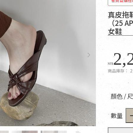
會員首購禮
真皮拖
（25 
女鞋
2,
NT$
商品庫存：
2
顏色 / 
數量