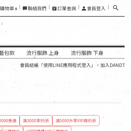
購物車
聯絡我們
訂單查詢
會員登入
0
藝包款
流行服飾 上身
流行服飾 下身
結帳「使用LINE應用程式登入」，加入DANDT官方LINE好
000免運
滿3000享95折
滿5000升等VIP再95折