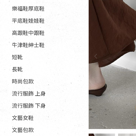
樂福鞋厚底鞋
平底鞋娃娃鞋
高跟鞋中跟鞋
牛津鞋紳士鞋
短靴
長靴
時尚包款
流行服飾 上身
流行服飾 下身
文藝女鞋
文藝包款