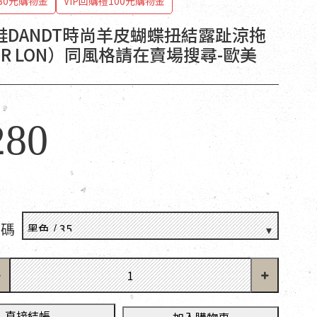
80元購物金
VIP回購禮100元購物金
鞋DANDT時尚羊皮蝴蝶扭結露趾涼拖
APR LON）同風格請在賣場搜尋-歐美
280
尺碼
直接結帳