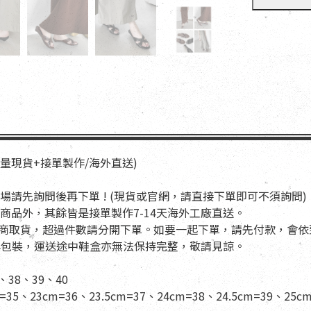
少量現貨+接單製作/海外直送)
場請先詢問後再下單 ! (現貨或官網，請直接下單即可不須詢問)
商品外，其餘皆是接單製作7-14天海外工廠直送。
適用超商取貨，超過件數請分開下單。如要一起下單，請先付款，會
盒與包裝，運送途中鞋盒亦無法保持完整，敬請見諒。
、38、39、40
=35、23cm=36、23.5cm=37、24cm=38、24.5cm=39、25cm