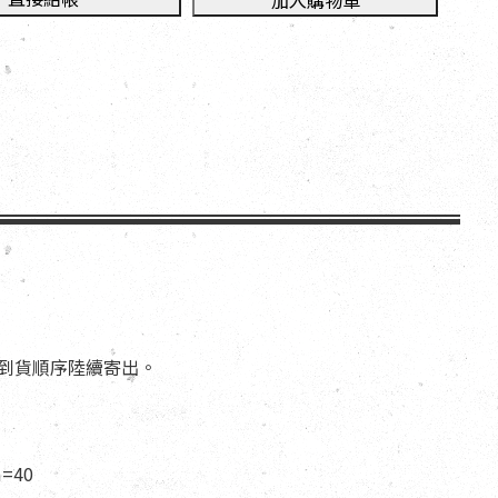
加入購物車
依到貨順序陸續寄出。
=40