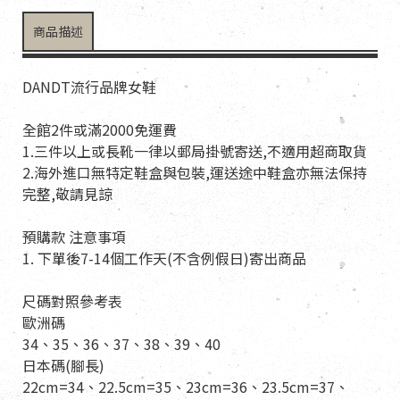
商品描述
DANDT流行品牌女鞋
全館2件或滿2000免運費
1.三件以上或長靴一律以郵局掛號寄送,不適用超商取貨
2.海外進口無特定鞋盒與包裝,運送途中鞋盒亦無法保持
完整,敬請見諒
預購款 注意事項
1. 下單後7-14個工作天(不含例假日)寄出商品
尺碼對照參考表
歐洲碼
34、35、36、37、38、39、40
日本碼(腳長)
22cm=34、22.5cm=35、23cm=36、23.5cm=37、