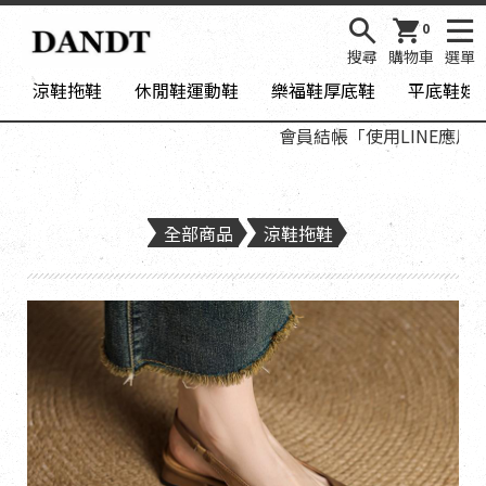
0
搜尋
購物車
選單
涼鞋拖鞋
休閒鞋運動鞋
樂福鞋厚底鞋
平底鞋娃
會員結帳「使用LINE應用程式
全部商品
涼鞋拖鞋