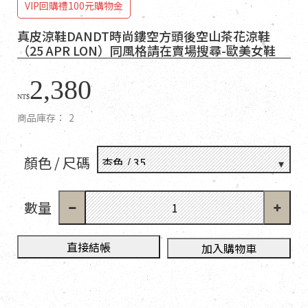
VIP回購禮100元購物金
真皮涼鞋DANDT時尚鏤空方頭後空山茶花涼鞋
（25 APR LON）同風格請在賣場搜尋-歐美女鞋
2,380
NT$
商品庫存：
2
顏色 / 尺碼
數量
直接結帳
加入購物車