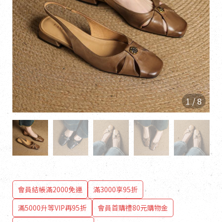
1
/
8
會員結帳滿2000免運
滿3000享95折
滿5000升等VIP再95折
會員首購禮80元購物金