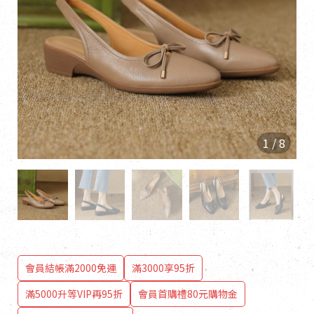
1
/
8
會員結帳滿2000免運
滿3000享95折
滿5000升等VIP再95折
會員首購禮80元購物金