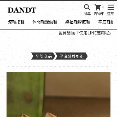
0
搜尋
購物車
選單
涼鞋拖鞋
休閒鞋運動鞋
樂福鞋厚底鞋
平底鞋娃
會員結帳「使用LINE應用程式登入
全部商品
平底鞋娃娃鞋