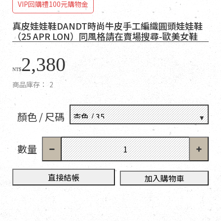
VIP回購禮100元購物金
真皮娃娃鞋DANDT時尚牛皮手工編織圓頭娃娃鞋
（25 APR LON）同風格請在賣場搜尋-歐美女鞋
2,380
NT$
商品庫存：
2
顏色 / 尺碼
數量
直接結帳
加入購物車