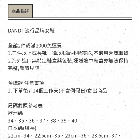
商品描述
DANDT流行品牌女鞋
全館2件或滿2000免運費
1.三件以上或長靴一律以郵局掛號寄送,不適用超商取貨
2.海外進口無特定鞋盒與包裝,運送途中鞋盒亦無法保持
完整,敬請見諒
預購款 注意事項
1. 下單後7-14個工作天(不含例假日)寄出商品
尺碼對照參考表
歐洲碼
34、35、36、37、38、39、40
日本碼(腳長)
22cm=34、22.5cm=35、23cm=36、23.5cm=37、