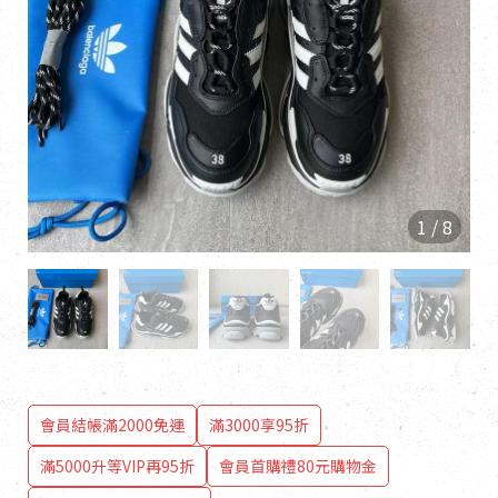
1
/
8
會員結帳滿2000免運
滿3000享95折
滿5000升等VIP再95折
會員首購禮80元購物金