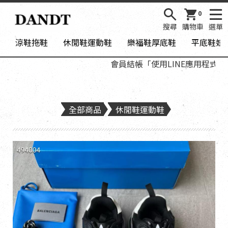
0
搜尋
購物車
選單
涼鞋拖鞋
休閒鞋運動鞋
樂福鞋厚底鞋
平底鞋娃
會員結帳「使用LINE應用程式登入
全部商品
休閒鞋運動鞋