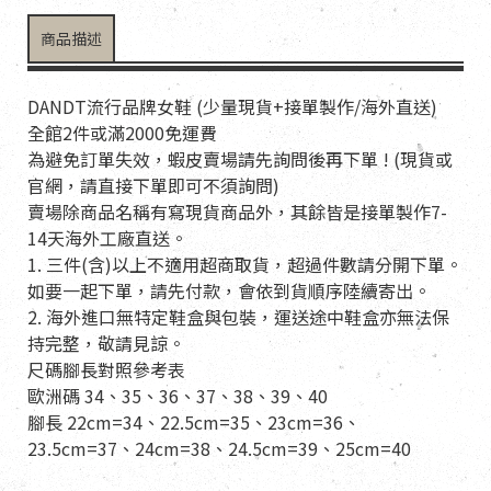
商品描述
DANDT流行品牌女鞋 (少量現貨+接單製作/海外直送)
全館2件或滿2000免運費
為避免訂單失效，蝦皮賣場請先詢問後再下單 ! (現貨或
官網，請直接下單即可不須詢問)
賣場除商品名稱有寫現貨商品外，其餘皆是接單製作7-
14天海外工廠直送。
1. 三件(含)以上不適用超商取貨，超過件數請分開下單。
如要一起下單，請先付款，會依到貨順序陸續寄出。
2. 海外進口無特定鞋盒與包裝，運送途中鞋盒亦無法保
持完整，敬請見諒。
尺碼腳長對照參考表
歐洲碼 34、35、36、37、38、39、40
腳長 22cm=34、22.5cm=35、23cm=36、
23.5cm=37、24cm=38、24.5cm=39、25cm=40