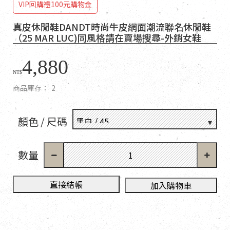
VIP回購禮100元購物金
真皮休閒鞋DANDT時尚牛皮網面潮流聯名休閒鞋
（25 MAR LUC)同風格請在賣場搜尋-外銷女鞋
4,880
NT$
商品庫存：
2
顏色 / 尺碼
數量
直接結帳
加入購物車