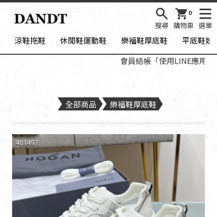
0
搜尋
購物車
選單
涼鞋拖鞋
休閒鞋運動鞋
樂福鞋厚底鞋
平底鞋娃
會員結帳「使用LINE應用程式登
全部商品
樂福鞋厚底鞋