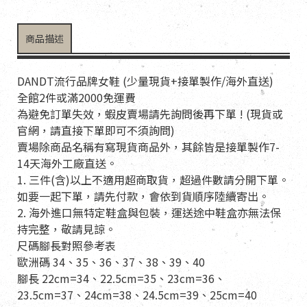
商品描述
DANDT流行品牌女鞋 (少量現貨+接單製作/海外直送)
全館2件或滿2000免運費
為避免訂單失效，蝦皮賣場請先詢問後再下單 ! (現貨或
官網，請直接下單即可不須詢問)
賣場除商品名稱有寫現貨商品外，其餘皆是接單製作7-
14天海外工廠直送。
1. 三件(含)以上不適用超商取貨，超過件數請分開下單。
如要一起下單，請先付款，會依到貨順序陸續寄出。
2. 海外進口無特定鞋盒與包裝，運送途中鞋盒亦無法保
持完整，敬請見諒。
尺碼腳長對照參考表
歐洲碼 34、35、36、37、38、39、40
腳長 22cm=34、22.5cm=35、23cm=36、
23.5cm=37、24cm=38、24.5cm=39、25cm=40