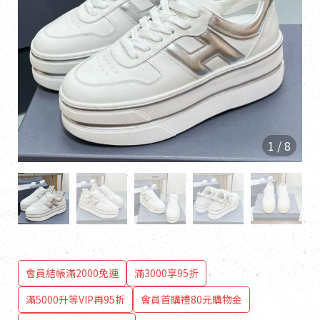
1
/
8
會員結帳滿2000免運
滿3000享95折
滿5000升等VIP再95折
會員首購禮80元購物金