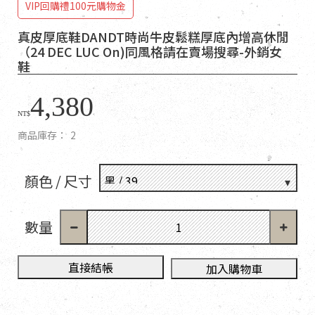
VIP回購禮100元購物金
真皮厚底鞋DANDT時尚牛皮鬆糕厚底內增高休閒
（24 DEC LUC On)同風格請在賣場搜尋-外銷女
鞋
4,380
NT$
商品庫存：
2
顏色 / 尺寸
數量
直接結帳
加入購物車