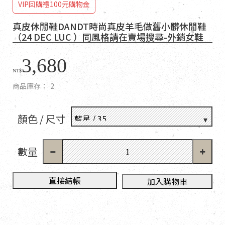
VIP回購禮100元購物金
真皮休閒鞋DANDT時尚真皮羊毛做舊小髒休閒鞋
（24 DEC LUC ）同風格請在賣場搜尋-外銷女鞋
3,680
NT$
商品庫存：
2
顏色 / 尺寸
數量
直接結帳
加入購物車