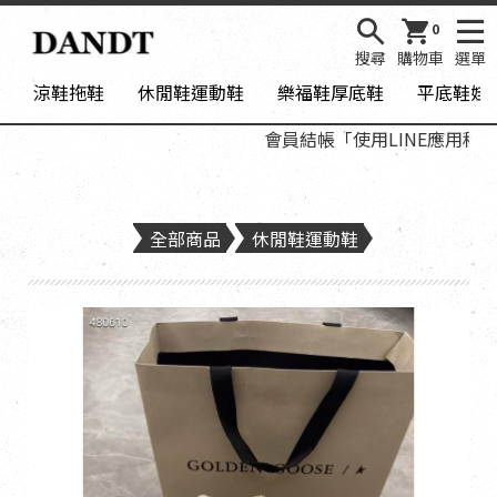
0
搜尋
購物車
選單
涼鞋拖鞋
休閒鞋運動鞋
樂福鞋厚底鞋
平底鞋娃
會員結帳「使用LINE應用程式登入
全部商品
休閒鞋運動鞋