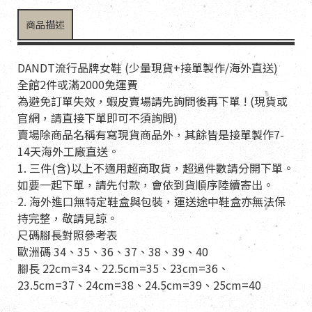
商品描述
DANDT流行品牌女鞋 (少量現貨+接單製作/海外直送)
全館2件或滿2000免運費
為避免訂單失效，蝦皮賣場請先詢問後再下單 ! (現貨或
官網，請直接下單即可不須詢問)
賣場除商品名稱有寫現貨商品外，其餘皆是接單製作7-
14天海外工廠直送。
1. 三件(含)以上不適用超商取貨，超過件數請分開下單。
如要一起下單，請先付款，會依到貨順序陸續寄出。
2. 海外進口無特定鞋盒與包裝，運送途中鞋盒亦無法保
持完整，敬請見諒。
尺碼腳長對照參考表
歐洲碼 34、35、36、37、38、39、40
腳長 22cm=34、22.5cm=35、23cm=36、
23.5cm=37、24cm=38、24.5cm=39、25cm=40