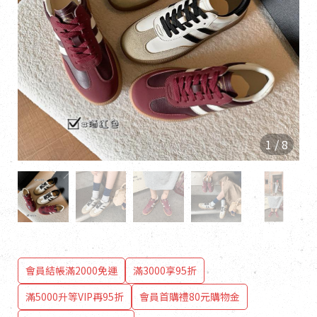
1
/
8
會員結帳滿2000免運
滿3000享95折
滿5000升等VIP再95折
會員首購禮80元購物金