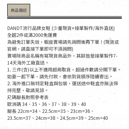
商品描述
DANDT流行品牌女鞋 (少量現貨+接單製作/海外直送)
全館2件或滿2000免運費
為避免訂單失效，蝦皮賣場請先詢問後再下單 ! (現貨或
官網，請直接下單即可不須詢問)
賣場除商品名稱有寫現貨商品外，其餘皆是接單製作7-
14天海外工廠直送。
1. 三件(含)以上不適用超商取貨，超過件數請分開下單。
如要一起下單，請先付款，會依到貨順序陸續寄出。
2. 海外進口無特定鞋盒與包裝，運送途中鞋盒亦無法保
持完整，敬請見諒。
尺碼腳長對照參考表
歐洲碼 34、35、36、37、38、39、40
腳長 22cm=34、22.5cm=35、23cm=36、
23.5cm=37、24cm=38、24.5cm=39、25cm=40