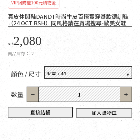
VIP回購禮100元購物金
真皮休閒鞋DANDT時尚牛皮百搭實穿基款德訓鞋
（24 OCT BSH）同風格請在賣場搜尋-歐美女鞋
2,080
NT$
商品庫存：
2
顏色 / 尺寸
數量
直接結帳
加入購物車