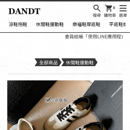
0
搜尋
購物車
選單
涼鞋拖鞋
休閒鞋運動鞋
樂福鞋厚底鞋
平底鞋娃
會員結帳「使用LINE應用程式登入
全部商品
休閒鞋運動鞋