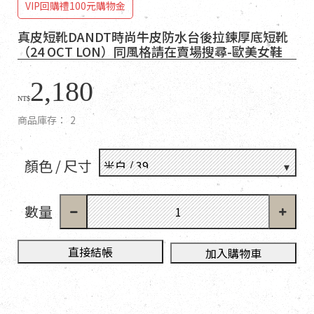
VIP回購禮100元購物金
真皮短靴DANDT時尚牛皮防水台後拉鍊厚底短靴
（24 OCT LON）同風格請在賣場搜尋-歐美女鞋
2,180
NT$
商品庫存：
2
顏色 / 尺寸
數量
直接結帳
加入購物車