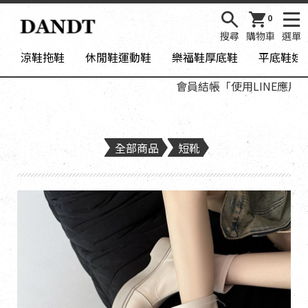
0
搜尋
購物車
選單
涼鞋拖鞋
休閒鞋運動鞋
樂福鞋厚底鞋
平底鞋娃
會員結帳「使用LINE應用程式
全部商品
短靴