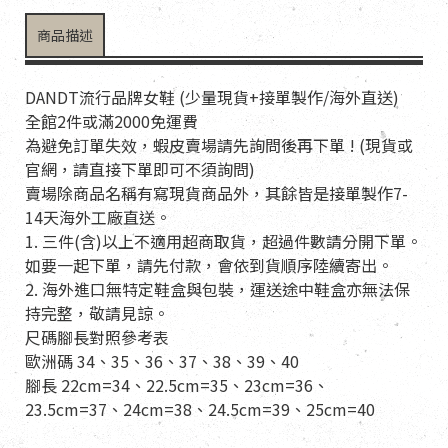
商品描述
DANDT流行品牌女鞋 (少量現貨+接單製作/海外直送)
全館2件或滿2000免運費
為避免訂單失效，蝦皮賣場請先詢問後再下單 ! (現貨或
官網，請直接下單即可不須詢問)
賣場除商品名稱有寫現貨商品外，其餘皆是接單製作7-
14天海外工廠直送。
1. 三件(含)以上不適用超商取貨，超過件數請分開下單。
如要一起下單，請先付款，會依到貨順序陸續寄出。
2. 海外進口無特定鞋盒與包裝，運送途中鞋盒亦無法保
持完整，敬請見諒。
尺碼腳長對照參考表
歐洲碼 34、35、36、37、38、39、40
腳長 22cm=34、22.5cm=35、23cm=36、
23.5cm=37、24cm=38、24.5cm=39、25cm=40