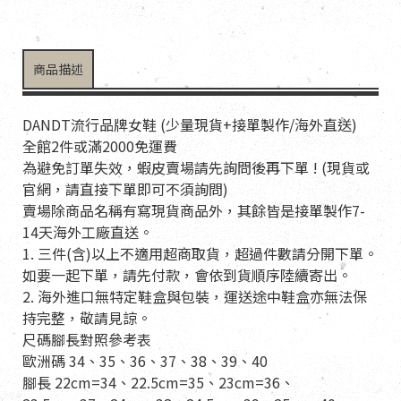
商品描述
DANDT流行品牌女鞋 (少量現貨+接單製作/海外直送)
全館2件或滿2000免運費
為避免訂單失效，蝦皮賣場請先詢問後再下單 ! (現貨或
官網，請直接下單即可不須詢問)
賣場除商品名稱有寫現貨商品外，其餘皆是接單製作7-
14天海外工廠直送。
1. 三件(含)以上不適用超商取貨，超過件數請分開下單。
如要一起下單，請先付款，會依到貨順序陸續寄出。
2. 海外進口無特定鞋盒與包裝，運送途中鞋盒亦無法保
持完整，敬請見諒。
尺碼腳長對照參考表
歐洲碼 34、35、36、37、38、39、40
腳長 22cm=34、22.5cm=35、23cm=36、