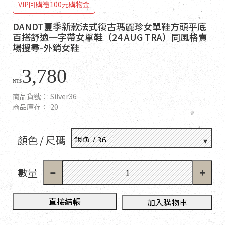
VIP回購禮100元購物金
DANDT夏季新款法式復古瑪麗珍女單鞋方頭平底
百搭舒適一字帶女單鞋（24 AUG TRA）同風格賣
場搜尋-外銷女鞋
3,780
NT$
商品貨號：
Silver36
商品庫存：
20
顏色 / 尺碼
數量
直接結帳
加入購物車