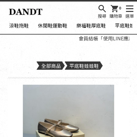
0
搜尋
購物車
選單
涼鞋拖鞋
休閒鞋運動鞋
樂福鞋厚底鞋
平底鞋娃
會員結帳「使用LINE應用程式
全部商品
平底鞋娃娃鞋