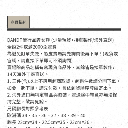
商品描述
DANDT流行品牌女鞋 (少量現貨+接單製作/海外直送)
全館2件或滿2000免運費
為避免訂單失效，蝦皮賣場請先詢問後再下單 ! (現貨或
官網，請直接下單即可不須詢問)
賣場除商品名稱有寫現貨商品外，其餘皆是接單製作7-
14天海外工廠直送。
1. 三件(含)以上不適用超商取貨，超過件數請分開下單。
如要一起下單，請先付款，會依到貨順序陸續寄出。
2. 海外進口無特定鞋盒與包裝，運送途中鞋盒亦無法保
持完整，敬請見諒。
尺碼腳長對照參考表
歐洲碼 34、35、36、37、38、39、40
腳長 22cm=34、22.5cm=35、23cm=36、