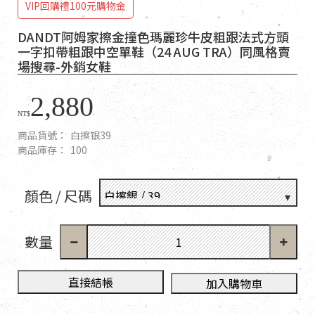
VIP回購禮100元購物金
DANDT阿姆家擦金撞色瑪麗珍牛皮粗跟法式方頭
一字扣帶粗跟中空單鞋（24 AUG TRA）同風格賣
場搜尋-外銷女鞋
2,880
NT$
商品貨號：
白擦银39
商品庫存：
100
顏色 / 尺碼
數量
直接結帳
加入購物車