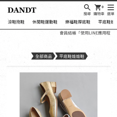
0
搜尋
購物車
選單
涼鞋拖鞋
休閒鞋運動鞋
樂福鞋厚底鞋
平底鞋娃
會員結帳「使用LINE應用程式登
全部商品
平底鞋娃娃鞋