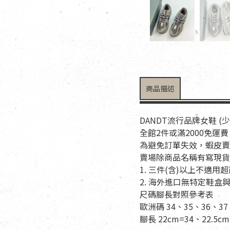
商品描述
DANDT流行品牌女鞋 (
全館2件或滿2000免運費
為避免訂單失效，蝦皮賣
賣場除商品名稱有寫現貨
1. 三件(含)以上不
2. 海外進口無特定鞋
尺碼腳長對照參考表
歐洲碼 34、35、36、37
腳長 22cm=34、22.5cm