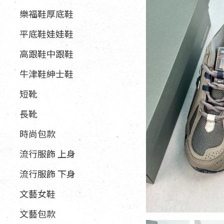
樂福鞋厚底鞋
平底鞋娃娃鞋
高跟鞋中跟鞋
牛津鞋紳士鞋
短靴
長靴
時尚包款
流行服飾 上身
流行服飾 下身
文藝女鞋
文藝包款