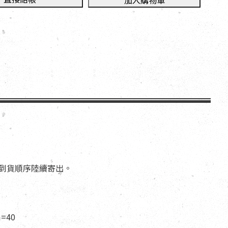
加入購物車
依到貨順序陸續寄出。
=40