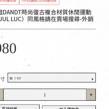
80元購物金
VIP回購禮100元購物金
鞋DANDT時尚復古複合材質休閒運動
 JUL LUC）同風格請在賣場搜尋-外銷
980
尺寸
直接結帳