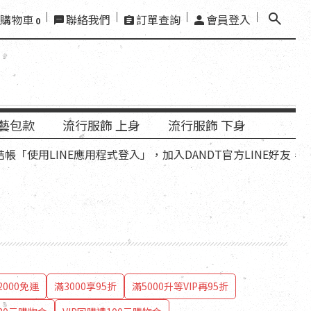
購物車
聯絡我們
訂單查詢
會員登入
0
藝包款
流行服飾 上身
流行服飾 下身
用LINE應用程式登入」，加入DANDT官方LINE好友，再領優
000免運
滿3000享95折
滿5000升等VIP再95折