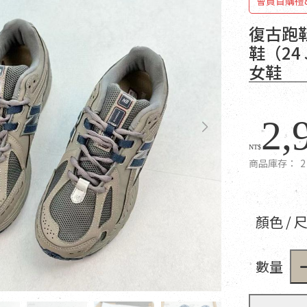
會員首購禮
復古跑
鞋（24
女鞋
2,
NT$
商品庫存：
2
顏色 / 
數量