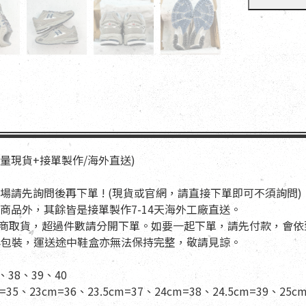
少量現貨+接單製作/海外直送)
場請先詢問後再下單 ! (現貨或官網，請直接下單即可不須詢問)
商品外，其餘皆是接單製作7-14天海外工廠直送。
適用超商取貨，超過件數請分開下單。如要一起下單，請先付款，會
盒與包裝，運送途中鞋盒亦無法保持完整，敬請見諒。
、38、39、40
=35、23cm=36、23.5cm=37、24cm=38、24.5cm=39、25cm