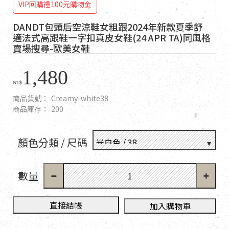
VIP回購禮100元購物金
DANDT包頭后空涼鞋女粗跟2024年新款夏季舒
適法式高跟鞋一字扣真皮女鞋(24 APR TA)同風格
賣場搜尋-歐美女鞋
1,480
NT$
商品貨號：
Creamy-white38
商品庫存：
200
顏色分類 / 尺碼
數量
直接結帳
加入購物車