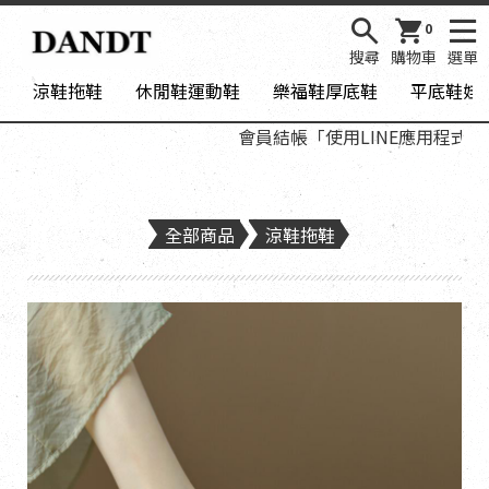
0
搜尋
購物車
選單
涼鞋拖鞋
休閒鞋運動鞋
樂福鞋厚底鞋
平底鞋娃
會員結帳「使用LINE應用程式登入
全部商品
涼鞋拖鞋