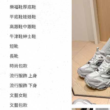
樂福鞋厚底鞋
平底鞋娃娃鞋
高跟鞋中跟鞋
牛津鞋紳士鞋
短靴
長靴
時尚包款
流行服飾 上身
流行服飾 下身
文藝女鞋
文藝包款