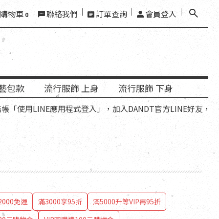
購物車
聯絡我們
訂單查詢
會員登入
0
藝包款
流行服飾 上身
流行服飾 下身
LINE應用程式登入」，加入DANDT官方LINE好友，再領優惠
000免運
滿3000享95折
滿5000升等VIP再95折