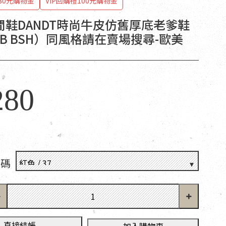
80元購物金
VIP回購禮100元購物金
閒鞋DANDT時尚牛皮仿舊厚底老爹鞋
FEB BSH）同風格請在賣場搜尋-歐美
280
尺碼
直接結帳