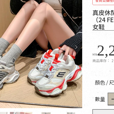
會員首購禮
真皮休
（24 
女鞋
2,
NT$
商品庫存：
2
顏色 / 
數量