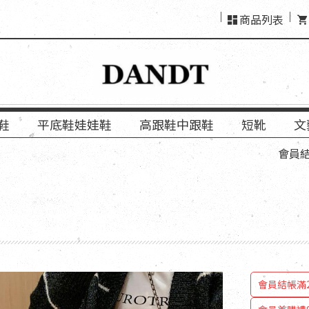
商品列表
鞋
平底鞋娃娃鞋
高跟鞋中跟鞋
短靴
文
會員結帳「使用
會員結帳滿2