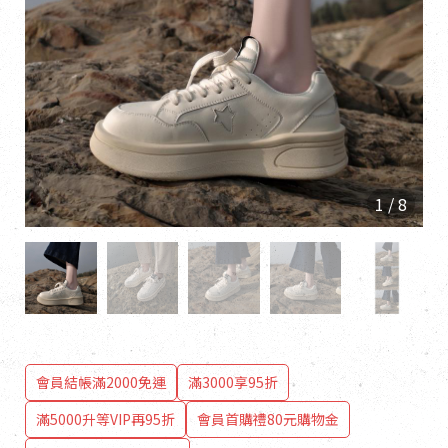
1
/
8
會員結帳滿2000免運
滿3000享95折
滿5000升等VIP再95折
會員首購禮80元購物金