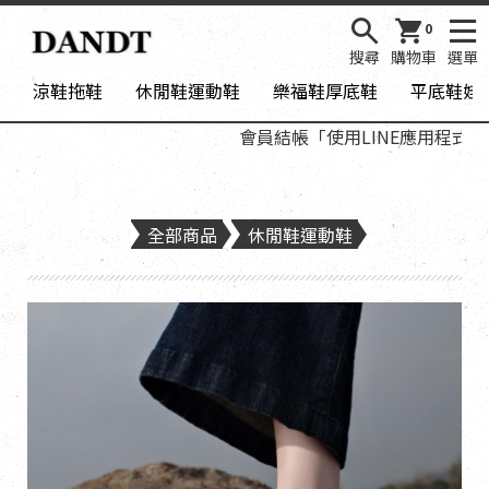
0
搜尋
購物車
選單
涼鞋拖鞋
休閒鞋運動鞋
樂福鞋厚底鞋
平底鞋娃
會員結帳「使用LINE應用程式登入
全部商品
休閒鞋運動鞋