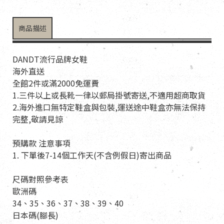
商品描述
DANDT流行品牌女鞋
海外直送
全館2件或滿2000免運費
1.三件以上或長靴一律以郵局掛號寄送,不適用超商取貨
2.海外進口無特定鞋盒與包裝,運送途中鞋盒亦無法保持
完整,敬請見諒
預購款 注意事項
1. 下單後7-14個工作天(不含例假日)寄出商品
尺碼對照參考表
歐洲碼
34、35、36、37、38、39、40
日本碼(腳長)