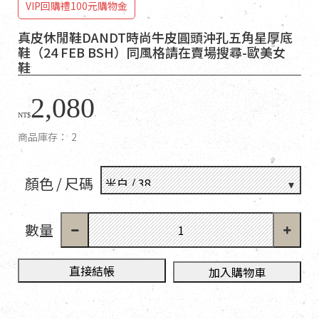
VIP回購禮100元購物金
真皮休閒鞋DANDT時尚牛皮圓頭沖孔五角星厚底
鞋（24 FEB BSH）同風格請在賣場搜尋-歐美女
鞋
2,080
NT$
商品庫存：
2
顏色 / 尺碼
數量
直接結帳
加入購物車