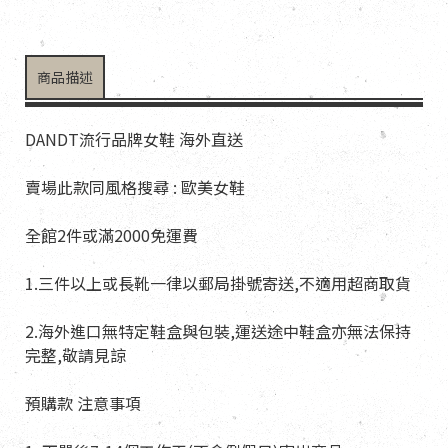
商品描述
DANDT流行品牌女鞋 海外直送
賣場此款同風格搜尋 : 歐美女鞋
全館2件或滿2000免運費
1.三件以上或長靴一律以郵局掛號寄送,不適用超商取貨
2.海外進口無特定鞋盒與包裝,運送途中鞋盒亦無法保持
完整,敬請見諒
預購款 注意事項