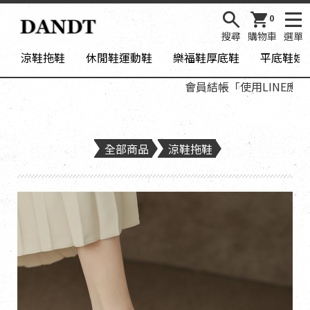
0
搜尋
購物車
選單
涼鞋拖鞋
休閒鞋運動鞋
樂福鞋厚底鞋
平底鞋娃
會員結帳「使用LINE應用程式
全部商品
涼鞋拖鞋