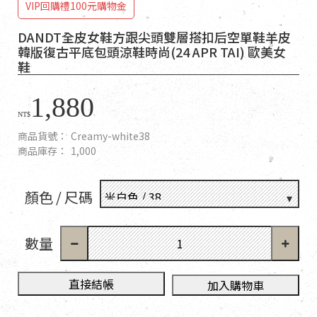
VIP回購禮100元購物金
DANDT全皮女鞋方跟尖頭雙層搭扣后空單鞋羊皮
韓版復古平底包頭涼鞋時尚(24 APR TAI) 歐美女
鞋
1,880
NT$
商品貨號：
Creamy-white38
商品庫存：
1,000
顏色 / 尺碼
數量
直接結帳
加入購物車