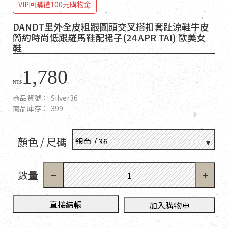
VIP回購禮100元購物金
DANDT里外全皮粗跟圓頭交叉搭扣套趾涼鞋牛皮
簡約時尚低跟羅馬鞋配裙子(24 APR TAI) 歐美女
鞋
1,780
NT$
商品貨號：
Silver36
商品庫存：
399
顏色 / 尺碼
數量
直接結帳
加入購物車