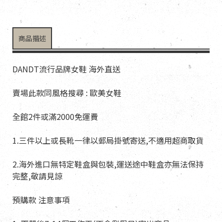
商品描述
DANDT流行品牌女鞋 海外直送
賣場此款同風格搜尋 : 歐美女鞋
全館2件或滿2000免運費
1.三件以上或長靴一律以郵局掛號寄送,不適用超商取貨
2.海外進口無特定鞋盒與包裝,運送途中鞋盒亦無法保持
完整,敬請見諒
預購款 注意事項