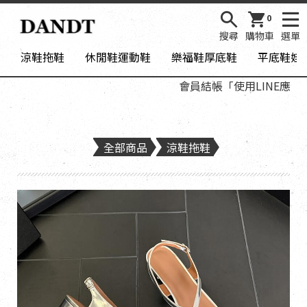
0
搜尋
購物車
選單
涼鞋拖鞋
休閒鞋運動鞋
樂福鞋厚底鞋
平底鞋娃
會員結帳「使用LINE應用程式
全部商品
涼鞋拖鞋