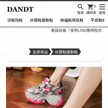
0
搜尋
購物車
選單
涼鞋拖鞋
休閒鞋運動鞋
樂福鞋厚底鞋
平底鞋娃
會員結帳「使用LINE應用程式登入」
全部商品
休閒鞋運動鞋