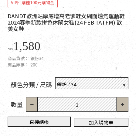
VIP回購禮100元購物金
DANDT歐洲站厚底增高老爹鞋女網面透氣運動鞋
2024春季新款拼色休閑女鞋(24 FEB TATFM) 歐
美女鞋
1,580
NT$
商品貨號：
银粉34
商品庫存：
200
顏色分類 / 尺碼
數量
直接結帳
加入購物車