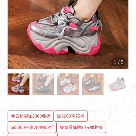
1
/
5
會員結帳滿2000免運
滿3000享95折
滿5000升等VIP再95折
會員首購禮80元購物金