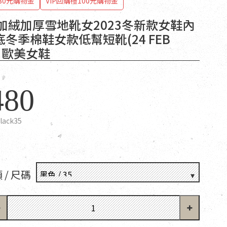
80元購物金
VIP回購禮100元購物金
T加絨加厚雪地靴女2023冬新款女鞋內
冬季棉鞋女款低幫短靴(24 FEB
) 歐美女鞋
480
lack35
 / 尺碼