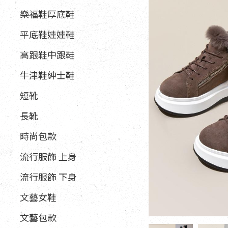
樂福鞋厚底鞋
平底鞋娃娃鞋
高跟鞋中跟鞋
牛津鞋紳士鞋
短靴
長靴
時尚包款
流行服飾 上身
流行服飾 下身
文藝女鞋
文藝包款