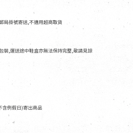
以郵局掛號寄送,不適用超商取貨
與包裝,運送途中鞋盒亦無法保持完整,敬請見諒
天(不含例假日)寄出商品