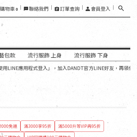
購物車
聯絡我們
訂單查詢
會員登入
0
藝包款
流行服飾 上身
流行服飾 下身
應用程式登入」，加入DANDT官方LINE好友，再領優惠折扣碼。
000免運
滿3000享95折
滿5000升等VIP再95折