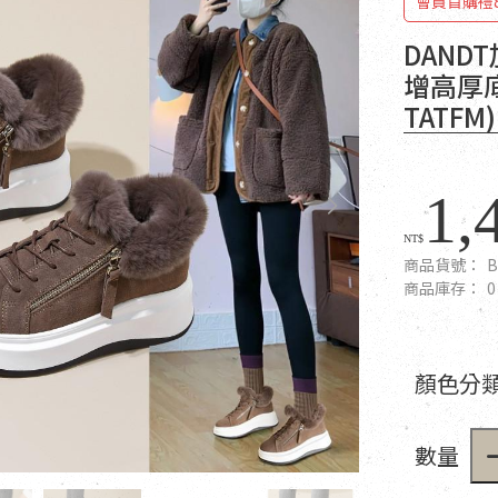
會員首購禮
DAND
增高厚底
TATFM
1,
NT$
商品貨號：
B
商品庫存：
0
顏色分類
數量