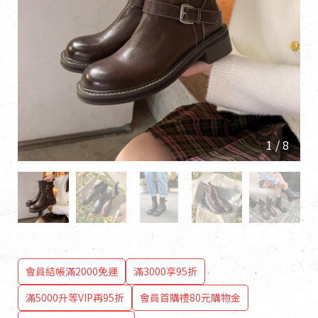
1
/
8
會員結帳滿2000免運
滿3000享95折
滿5000升等VIP再95折
會員首購禮80元購物金