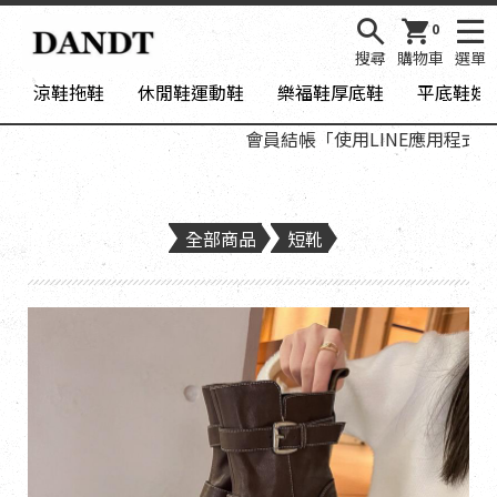
0
搜尋
購物車
選單
涼鞋拖鞋
休閒鞋運動鞋
樂福鞋厚底鞋
平底鞋娃
會員結帳「使用LINE應用程式登入
全部商品
短靴