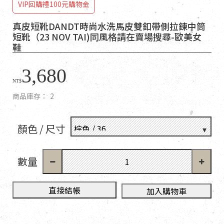
VIP回購禮100元購物金
真皮短靴DANDT時尚水洗馬皮雙釦帶側拉鍊中筒
短靴（23 NOV TAI)同風格請在賣場搜尋-歐美女
鞋
3,680
NT$
商品庫存：
2
顏色 / 尺寸
數量
直接結帳
加入購物車