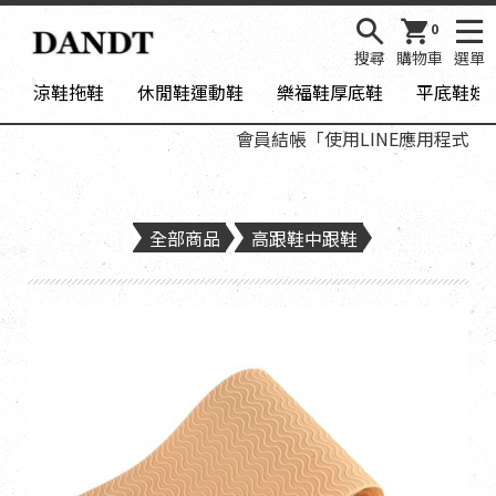
0
搜尋
購物車
選單
涼鞋拖鞋
休閒鞋運動鞋
樂福鞋厚底鞋
平底鞋娃
會員結帳「使用LINE應用程式登入」
全部商品
高跟鞋中跟鞋