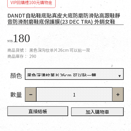
VIP回購禮100元購物金
DANDT自粘鞋底貼真皮大底防磨防滑貼高跟鞋靜
音防滑耐磨鞋底保護膜(23 DEC TRA) 外銷女鞋
180
NT$
商品貨號：
黑色深沟纹单片26cm 可以贴一双
商品庫存：
290
顏色
數量
直接結帳
加入購物車