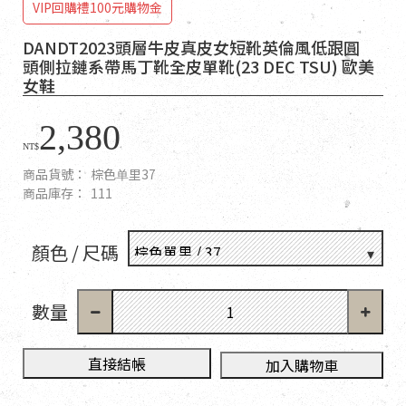
VIP回購禮100元購物金
DANDT2023頭層牛皮真皮女短靴英倫風低跟圓
頭側拉鏈系帶馬丁靴全皮單靴(23 DEC TSU) 歐美
女鞋
2,380
NT$
商品貨號：
棕色单里37
商品庫存：
111
顏色 / 尺碼
數量
直接結帳
加入購物車