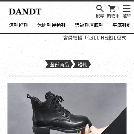
0
搜尋
購物車
選單
涼鞋拖鞋
休閒鞋運動鞋
樂福鞋厚底鞋
平底鞋娃
會員結帳「使用LINE應用程式登入」
全部商品
短靴