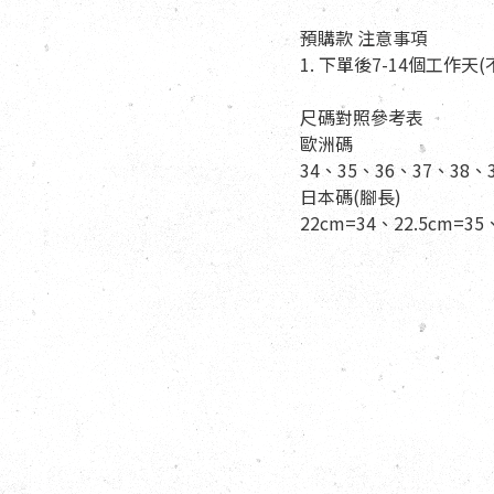
預購款 注意事項
1. 下單後7-14個工作
尺碼對照參考表
歐洲碼
34、35、36、37、38、
日本碼(腳長)
22cm=34、22.5cm=35