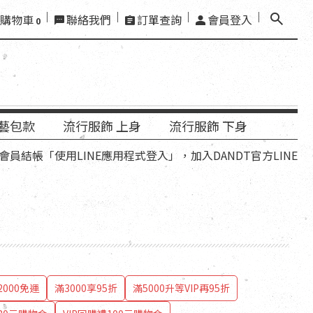
購物車
聯絡我們
訂單查詢
會員登入
0
藝包款
流行服飾 上身
流行服飾 下身
用LINE應用程式登入」，加入DANDT官方LINE好友，再領優
000免運
滿3000享95折
滿5000升等VIP再95折