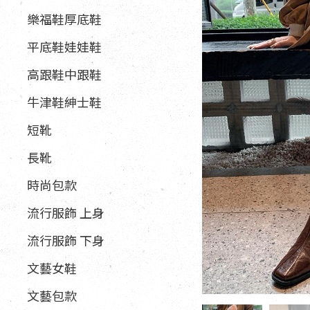
樂福鞋厚底鞋
平底鞋娃娃鞋
高跟鞋中跟鞋
牛津鞋紳士鞋
短靴
長靴
時尚包款
流行服飾 上身
流行服飾 下身
文藝女鞋
文藝包款