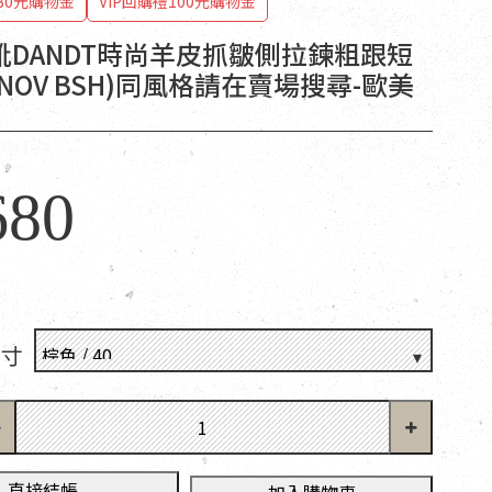
80元購物金
VIP回購禮100元購物金
靴DANDT時尚羊皮抓皺側拉鍊粗跟短
 NOV BSH)同風格請在賣場搜尋-歐美
680
尺寸
直接結帳