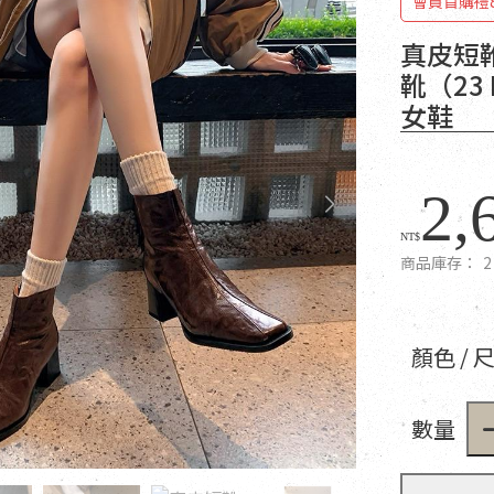
會員首購禮
真皮短
靴（23
女鞋
2,
NT$
商品庫存：
2
顏色 / 
數量