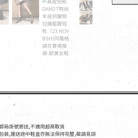
以郵局掛號寄送,不適用超商取貨
與包裝,運送途中鞋盒亦無法保持完整,敬請見諒