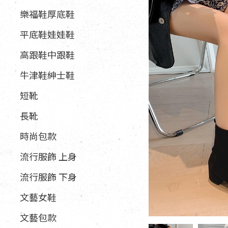
樂福鞋厚底鞋
平底鞋娃娃鞋
高跟鞋中跟鞋
牛津鞋紳士鞋
短靴
長靴
時尚包款
流行服飾 上身
流行服飾 下身
文藝女鞋
文藝包款