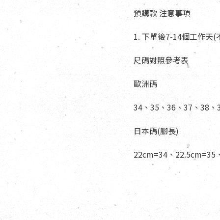
預購款 注意事項
1. 下單後7-14個工作
尺碼對照參考表
歐洲碼
34、35、36、37、38、
日本碼(腳長)
22cm=34、22.5cm=35