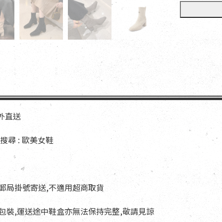
海外直送
尋 : 歐美女鞋
以郵局掛號寄送,不適用超商取貨
與包裝,運送途中鞋盒亦無法保持完整,敬請見諒