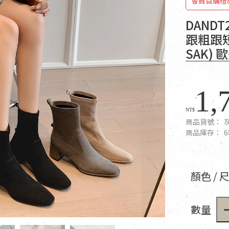
會員首購禮
DAND
跟粗跟短
SAK)
1,
NT$
商品貨號：
商品庫存：
6
顏色 / 
數量