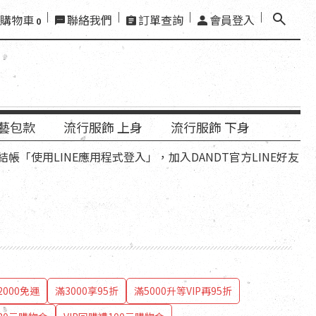
購物車
聯絡我們
訂單查詢
會員登入
0
藝包款
流行服飾 上身
流行服飾 下身
LINE應用程式登入」，加入DANDT官方LINE好友，再領優惠
000免運
滿3000享95折
滿5000升等VIP再95折