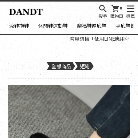
0
搜尋
購物車
選單
涼鞋拖鞋
休閒鞋運動鞋
樂福鞋厚底鞋
平底鞋娃
會員結帳「使用LINE應用程式登
全部商品
短靴