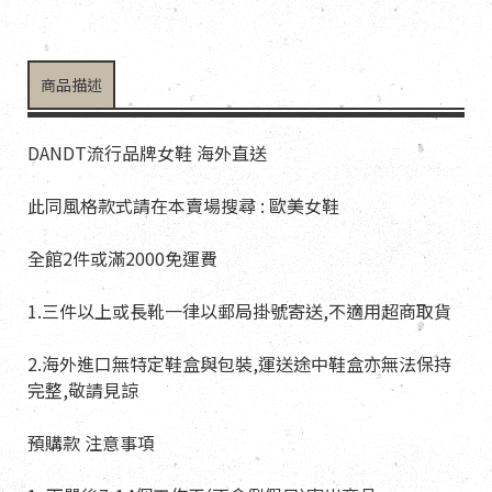
商品描述
DANDT流行品牌女鞋 海外直送
此同風格款式請在本賣場搜尋 : 歐美女鞋
全館2件或滿2000免運費
1.三件以上或長靴一律以郵局掛號寄送,不適用超商取貨
2.海外進口無特定鞋盒與包裝,運送途中鞋盒亦無法保持
完整,敬請見諒
預購款 注意事項