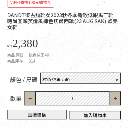
VIP回購禮100元購物金
DANDT復古短靴女2023秋冬季新款低跟馬丁靴
時尚圓頭英倫風棕色切爾西靴(23 AUG SAK) 歐美
女鞋
2,380
NT$
商品貨號：
棕色绒里40
商品庫存：
314
顏色 / 尺碼
數量
直接結帳
加入購物車