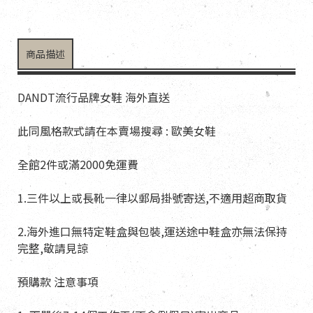
商品描述
DANDT流行品牌女鞋 海外直送
此同風格款式請在本賣場搜尋 : 歐美女鞋
全館2件或滿2000免運費
1.三件以上或長靴一律以郵局掛號寄送,不適用超商取貨
2.海外進口無特定鞋盒與包裝,運送途中鞋盒亦無法保持
完整,敬請見諒
預購款 注意事項