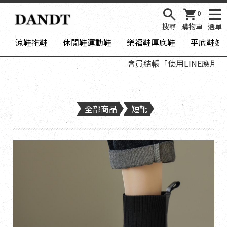
0
搜尋
購物車
選單
涼鞋拖鞋
休閒鞋運動鞋
樂福鞋厚底鞋
平底鞋娃
會員結帳「使用LINE應用程式登
全部商品
短靴