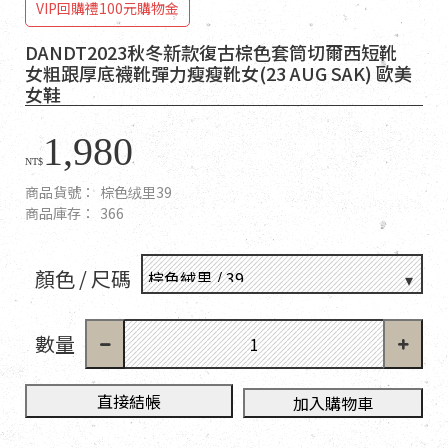
VIP回購禮100元購物金
DANDT2023秋冬新款復古棕色套筒切爾西短靴
女粗跟厚底襪靴彈力瘦瘦靴女(23 AUG SAK) 歐美
女鞋
1,980
NT$
商品貨號：
棕色绒里39
商品庫存：
366
顏色 / 尺碼
數量
直接結帳
加入購物車