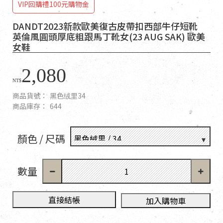
VIP回購禮100元購物金
DANDT2023新款歐美復古皮帶扣西部牛仔短靴
英倫風圓頭厚底粗跟馬丁靴女(23 AUG SAK) 歐美
女鞋
2,080
NT$
商品貨號：
黑色绒里34
商品庫存：
644
顏色 / 尺碼
數量
直接結帳
加入購物車