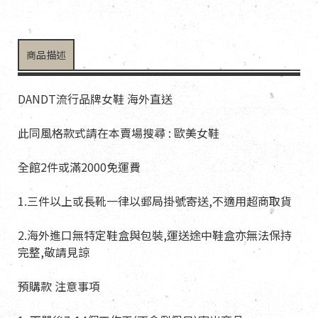
商品描述
DANDT流行品牌女鞋 海外直送
此同風格款式請在本賣場搜尋 : 歐美女鞋
全館2件或滿2000免運費
1.三件以上或長靴一律以郵局掛號寄送,不適用超商取貨
2.海外進口無特定鞋盒與包裝,運送途中鞋盒亦無法保持
完整,敬請見諒
預購款 注意事項