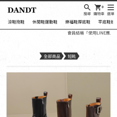
0
搜尋
購物車
選單
涼鞋拖鞋
休閒鞋運動鞋
樂福鞋厚底鞋
平底鞋娃
會員結帳「使用LINE應用程
全部商品
短靴