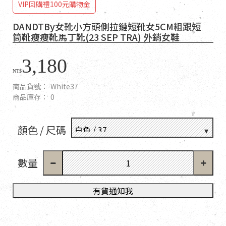
VIP回購禮100元購物金
DANDTBy女靴小方頭側拉鏈短靴女5CM粗跟短
筒靴瘦瘦靴馬丁靴(23 SEP TRA) 外銷女鞋
3,180
NT$
商品貨號：
White37
商品庫存：
0
顏色 / 尺碼
數量
有貨通知我