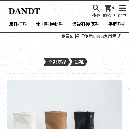
0
搜尋
購物車
選單
涼鞋拖鞋
休閒鞋運動鞋
樂福鞋厚底鞋
平底鞋娃
會員結帳「使用LINE應用程式登入
全部商品
短靴