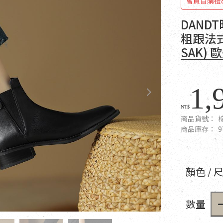
會員首購禮
DAN
粗跟法式
SAK)
1,
NT$
商品貨號：
商品庫存：
9
顏色 / 
數量