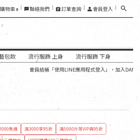
購物車
聯絡我們
訂單查詢
會員登入
0
藝包款
流行服飾 上身
流行服飾 下身
會員結帳「使用LINE應用程式登入」，加入DANDT官方L
000免運
滿3000享95折
滿5000升等VIP再95折