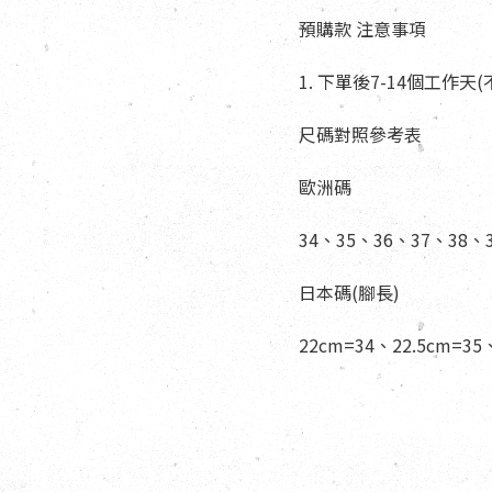
預購款 注意事項
1. 下單後7-14個工作
尺碼對照參考表
歐洲碼
34、35、36、37、38、
日本碼(腳長)
22cm=34、22.5cm=35