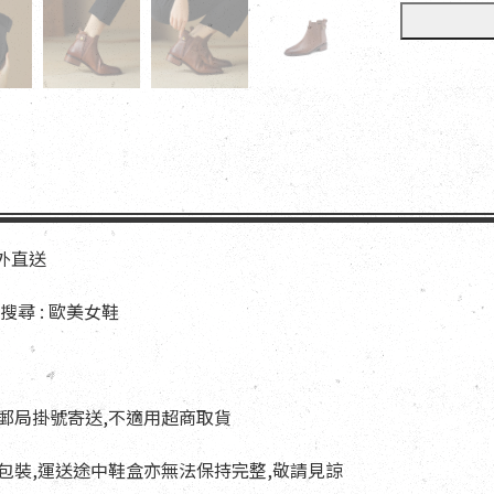
海外直送
尋 : 歐美女鞋
以郵局掛號寄送,不適用超商取貨
與包裝,運送途中鞋盒亦無法保持完整,敬請見諒