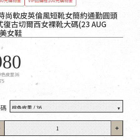
80元購物金
VIP回購禮100元購物金
DT時尚軟皮英倫風短靴女簡約通勤圓頭
復古切爾西女裸靴大碼(23 AUG
 歐美女鞋
980
棕色皮里36
75
尺碼