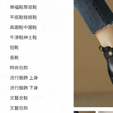
樂福鞋厚底鞋
平底鞋娃娃鞋
高跟鞋中跟鞋
牛津鞋紳士鞋
短靴
長靴
時尚包款
流行服飾 上身
流行服飾 下身
文藝女鞋
文藝包款