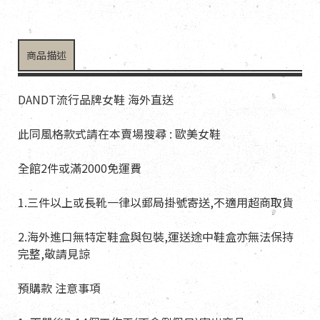
商品描述
DANDT流行品牌女鞋 海外直送
此同風格款式請在本賣場搜尋 : 歐美女鞋
全館2件或滿2000免運費
1.三件以上或長靴一律以郵局掛號寄送,不適用超商取貨
2.海外進口無特定鞋盒與包裝,運送途中鞋盒亦無法保持
完整,敬請見諒
預購款 注意事項