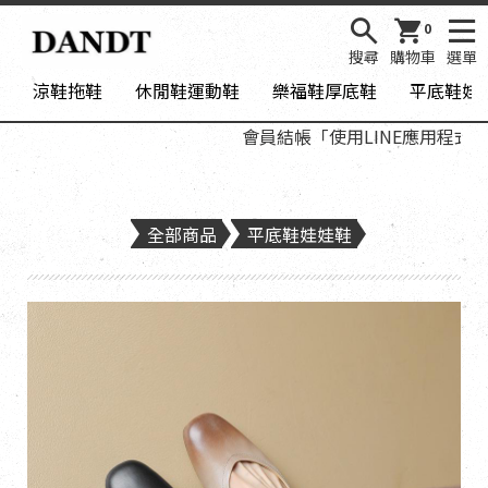
0
搜尋
購物車
選單
涼鞋拖鞋
休閒鞋運動鞋
樂福鞋厚底鞋
平底鞋娃
會員結帳「使用LINE應用程式登入
全部商品
平底鞋娃娃鞋