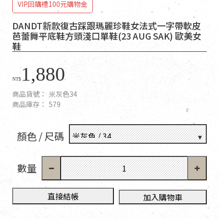
VIP回購禮100元購物金
DANDT新款復古踩跟瑪麗珍鞋女法式一字帶軟皮
芭蕾舞平底鞋方頭淺口單鞋(23 AUG SAK) 歐美女
鞋
1,880
NT$
商品貨號：
米灰色34
商品庫存：
579
顏色 / 尺碼
數量
直接結帳
加入購物車