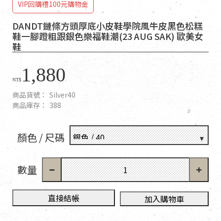
VIP回購禮100元購物金
DANDT鏈條方頭厚底小皮鞋學院風牛皮黑色松糕
鞋一腳蹬粗跟銀色樂福鞋潮(23 AUG SAK) 歐美女
鞋
1,880
NT$
商品貨號：
Silver40
商品庫存：
388
顏色 / 尺碼
數量
直接結帳
加入購物車