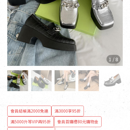
1
/
8
會員結帳滿2000免運
滿3000享95折
滿5000升等VIP再95折
會員首購禮80元購物金