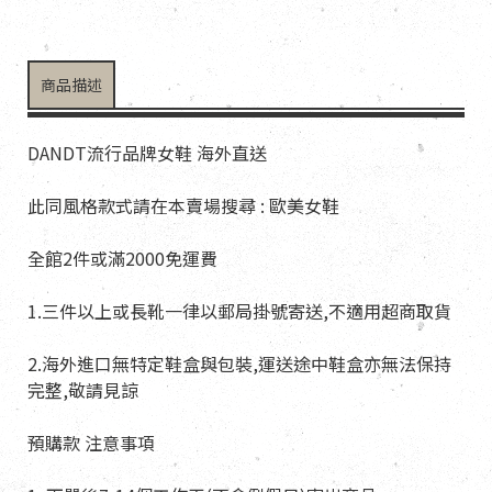
商品描述
DANDT流行品牌女鞋 海外直送
此同風格款式請在本賣場搜尋 : 歐美女鞋
全館2件或滿2000免運費
1.三件以上或長靴一律以郵局掛號寄送,不適用超商取貨
2.海外進口無特定鞋盒與包裝,運送途中鞋盒亦無法保持
完整,敬請見諒
預購款 注意事項