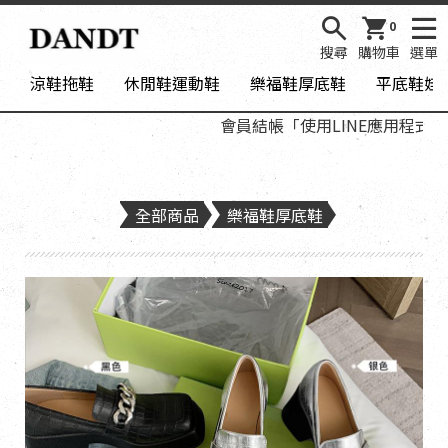
0
搜尋
購物車
選單
涼鞋拖鞋
休閒鞋運動鞋
樂福鞋厚底鞋
平底鞋娃
會員結帳「使用LINE應用程式登入
全部商品
樂福鞋厚底鞋