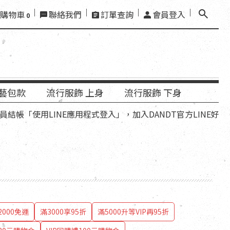
購物車
聯絡我們
訂單查詢
會員登入
0
藝包款
流行服飾 上身
流行服飾 下身
用LINE應用程式登入」，加入DANDT官方LINE好友，再領優
000免運
滿3000享95折
滿5000升等VIP再95折