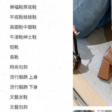
樂福鞋厚底鞋
平底鞋娃娃鞋
高跟鞋中跟鞋
牛津鞋紳士鞋
短靴
長靴
時尚包款
流行服飾 上身
流行服飾 下身
文藝女鞋
文藝包款