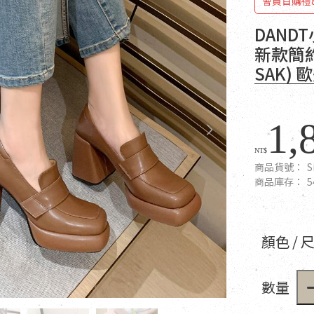
會員首購禮
DAND
新款簡約
SAK)
1,
NT$
商品貨號：
S
商品庫存：
5
顏色 / 
數量