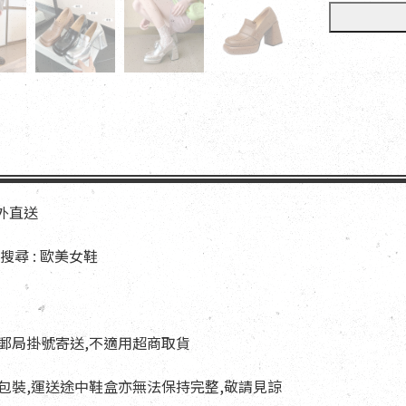
海外直送
尋 : 歐美女鞋
以郵局掛號寄送,不適用超商取貨
與包裝,運送途中鞋盒亦無法保持完整,敬請見諒