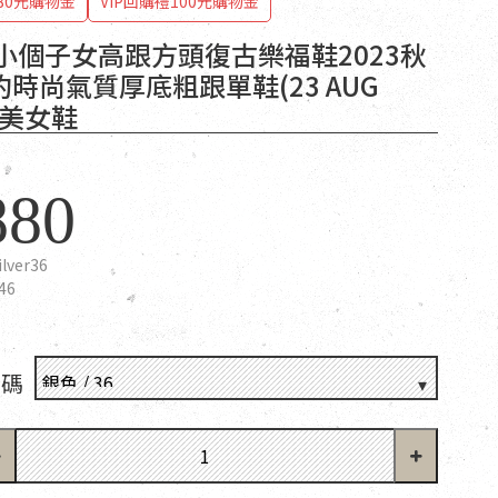
80元購物金
VIP回購禮100元購物金
T小個子女高跟方頭復古樂福鞋2023秋
時尚氣質厚底粗跟單鞋(23 AUG
 歐美女鞋
880
ilver36
46
尺碼