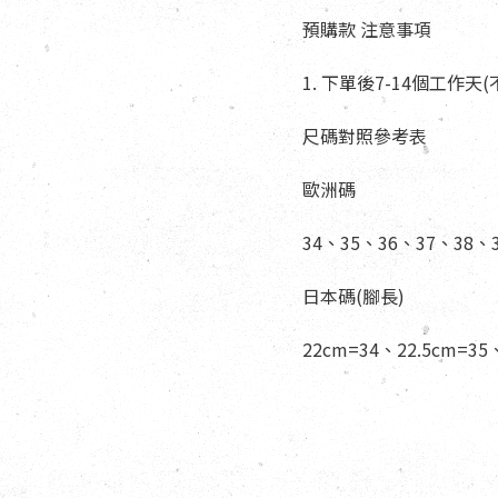
預購款 注意事項
1. 下單後7-14個工作
尺碼對照參考表
歐洲碼
34、35、36、37、38、
日本碼(腳長)
22cm=34、22.5cm=35