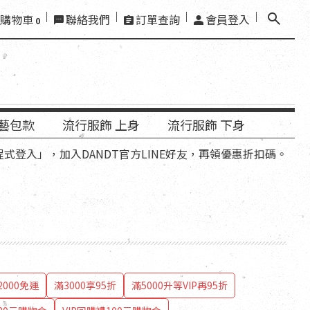
購物車
聯絡我們
訂單查詢
會員登入
0
藝包款
流行服飾 上身
流行服飾 下身
」，加入DANDT官方LINE好友，再領優惠折扣碼。
000免運
滿3000享95折
滿5000升等VIP再95折