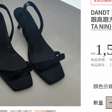
會員首購禮
DAND
跟高跟方
TA NI
1,
NT$
商品貨號：
B
商品庫存：
2
顏色分類
數量