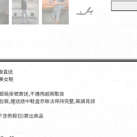
工廠直送
歐美女鞋
以郵局掛號寄送,不適用超商取貨
與包裝,運送途中鞋盒亦無法保持完整,敬請見諒
天(不含例假日)寄出商品