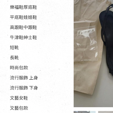
樂福鞋厚底鞋
平底鞋娃娃鞋
高跟鞋中跟鞋
牛津鞋紳士鞋
短靴
長靴
時尚包款
流行服飾 上身
流行服飾 下身
文藝女鞋
文藝包款