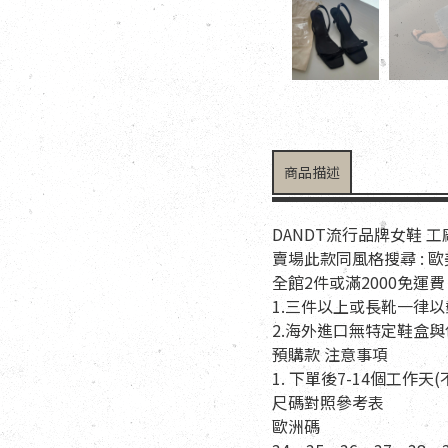
商品描述
DANDT流行品牌女鞋 
賣場此款同風格搜尋 : 
全館2件或滿2000免運費
1.三件以上或長靴一律
2.海外進口無特定鞋盒
預購款 注意事項
1. 下單後7-14個工作
尺碼對照參考表
歐洲碼