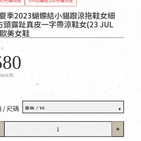
80元購物金
VIP回購禮100元購物金
T 夏季2023蝴蝶結小貓跟涼拖鞋女細
頭露趾真皮一字帶涼鞋女(23 JUL
N)歐美女鞋
580
lack36
 / 尺碼