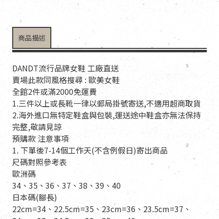
商品描述
DANDT流行品牌女鞋 工廠直送
賣場此款同風格搜尋 : 歐美女鞋
全館2件或滿2000免運費
1.三件以上或長靴一律以郵局掛號寄送,不適用超商取貨
2.海外進口無特定鞋盒與包裝,運送途中鞋盒亦無法保持
完整,敬請見諒
預購款 注意事項
1. 下單後7-14個工作天(不含例假日)寄出商品
尺碼對照參考表
歐洲碼
34、35、36、37、38、39、40
日本碼(腳長)
22cm=34、22.5cm=35、23cm=36、23.5cm=37、