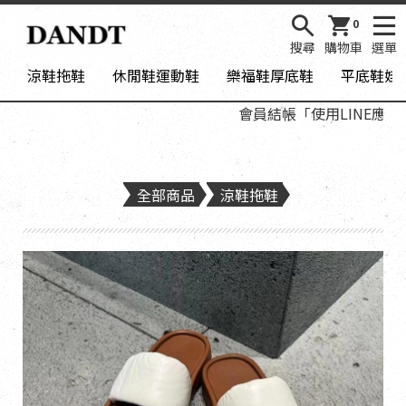
0
搜尋
購物車
選單
涼鞋拖鞋
休閒鞋運動鞋
樂福鞋厚底鞋
平底鞋娃
會員結帳「使用LINE應用程
全部商品
涼鞋拖鞋