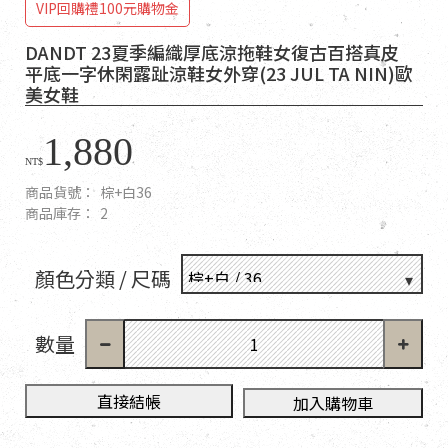
VIP回購禮100元購物金
DANDT 23夏季編織厚底涼拖鞋女復古百搭真皮
平底一字休閑露趾涼鞋女外穿(23 JUL TA NIN)歐
美女鞋
1,880
NT$
商品貨號：
棕+白36
商品庫存：
2
顏色分類 / 尺碼
數量
直接結帳
加入購物車