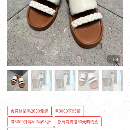
1
/
8
會員結帳滿2000免運
滿3000享95折
滿5000升等VIP再95折
會員首購禮80元購物金