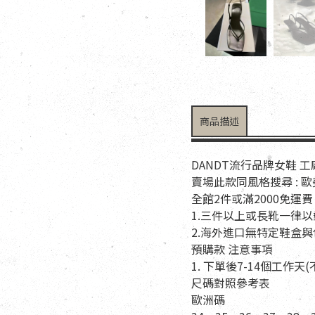
商品描述
DANDT流行品牌女鞋 
賣場此款同風格搜尋 : 
全館2件或滿2000免運費
1.三件以上或長靴一律
2.海外進口無特定鞋盒
預購款 注意事項
1. 下單後7-14個工作
尺碼對照參考表
歐洲碼