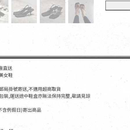
工廠直送
歐美女鞋
以郵局掛號寄送,不適用超商取貨
與包裝,運送途中鞋盒亦無法保持完整,敬請見諒
天(不含例假日)寄出商品