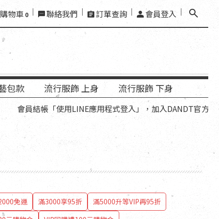
購物車
聯絡我們
訂單查詢
會員登入
0
藝包款
流行服飾 上身
流行服飾 下身
帳「使用LINE應用程式登入」，加入DANDT官方LINE好友，
000免運
滿3000享95折
滿5000升等VIP再95折