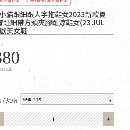
80元購物金
VIP回購禮100元購物金
T 小貓跟細跟人字拖鞋女2023新款夏
趾細帶方頭夾腳趾涼鞋女(23 JUL
N)歐美女鞋
380
lack35
 / 尺碼