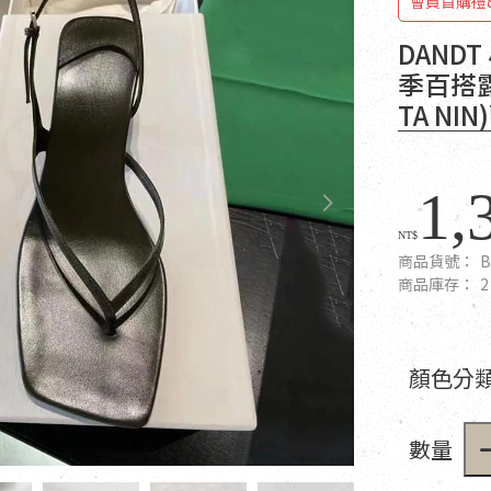
會員首購禮
DAND
季百搭露
TA NI
1,
NT$
商品貨號：
B
商品庫存：
2
顏色分類
數量