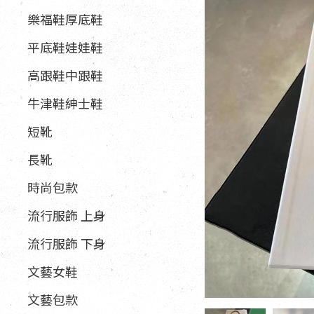
樂福鞋厚底鞋
平底鞋娃娃鞋
高跟鞋中跟鞋
牛津鞋紳士鞋
短靴
長靴
時尚包款
流行服飾 上身
流行服飾 下身
文藝女鞋
文藝包款