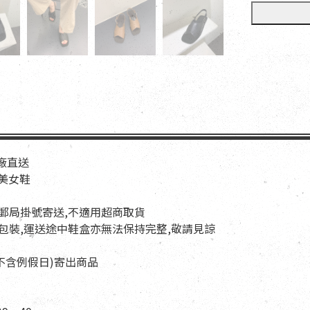
工廠直送
歐美女鞋
以郵局掛號寄送,不適用超商取貨
與包裝,運送途中鞋盒亦無法保持完整,敬請見諒
天(不含例假日)寄出商品