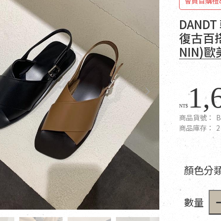
會員首購禮
DAND
復古百搭
NIN)
1,
NT$
商品貨號：
B
商品庫存：
2
顏色分類
數量