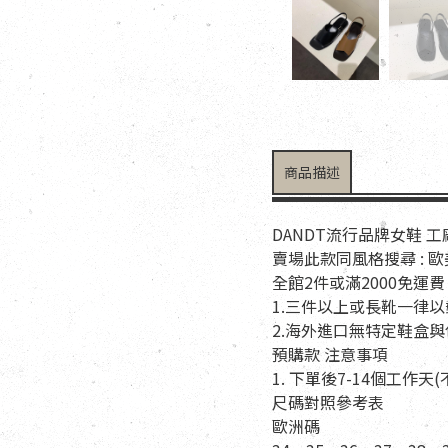
商品描述
DANDT流行品牌女鞋 
賣場此款同風格搜尋 : 
全館2件或滿2000免運費
1.三件以上或長靴一律
2.海外進口無特定鞋盒
預購款 注意事項
1. 下單後7-14個工作
尺碼對照參考表
歐洲碼