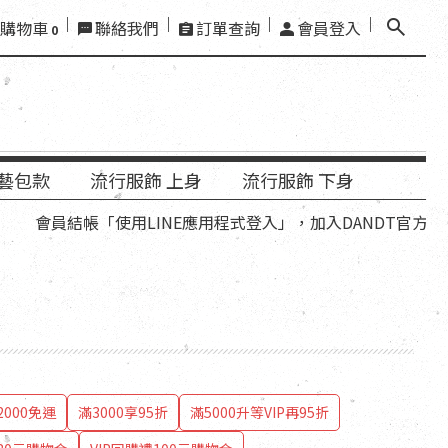
購物車
聯絡我們
訂單查詢
會員登入
0
藝包款
流行服飾 上身
流行服飾 下身
「使用LINE應用程式登入」，加入DANDT官方LINE好友，再
000免運
滿3000享95折
滿5000升等VIP再95折