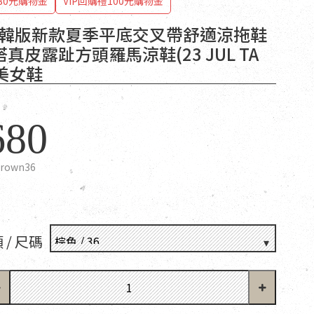
80元購物金
VIP回購禮100元購物金
T 韓版新款夏季平底交叉帶舒適涼拖鞋
真皮露趾方頭羅馬涼鞋(23 JUL TA
歐美女鞋
680
rown36
 / 尺碼