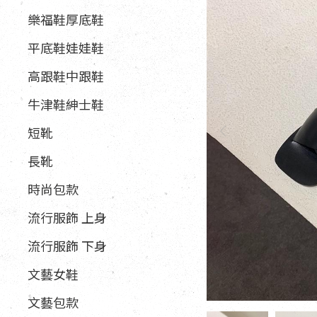
樂福鞋厚底鞋
平底鞋娃娃鞋
高跟鞋中跟鞋
牛津鞋紳士鞋
短靴
長靴
時尚包款
流行服飾 上身
流行服飾 下身
文藝女鞋
文藝包款