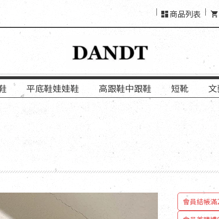
商品列表
鞋
平底鞋娃娃鞋
高跟鞋中跟鞋
短靴
文
會員結帳
會員結帳滿2