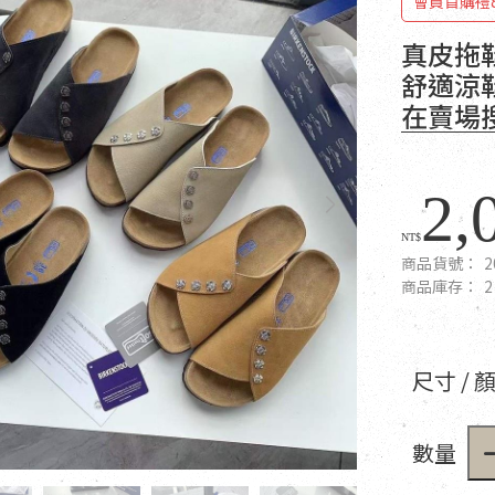
會員首購禮
真皮拖
舒適涼鞋（
在賣場
2,
NT$
商品貨號：
2
商品庫存：
2
尺寸 / 
數量