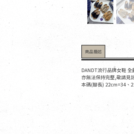
商品描述
DANDT流行品牌女鞋 
亦無法保持完整,敬請見諒 
本碼(腳長) 22cm=34、22