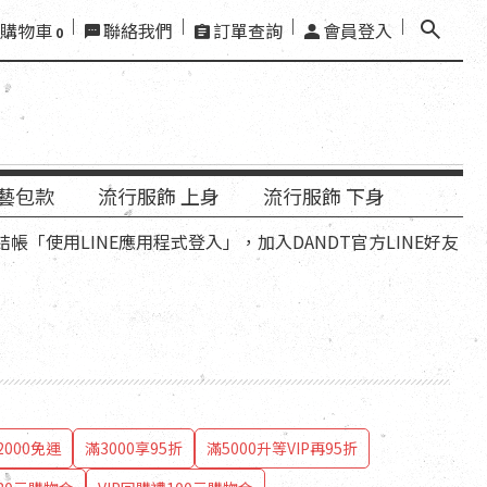
購物車
聯絡我們
訂單查詢
會員登入
0
藝包款
流行服飾 上身
流行服飾 下身
用LINE應用程式登入」，加入DANDT官方LINE好友，再領優
000免運
滿3000享95折
滿5000升等VIP再95折