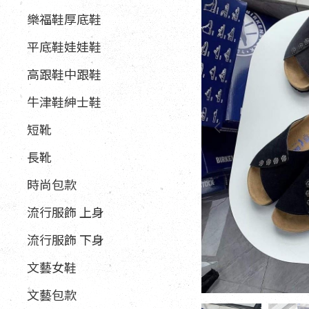
樂福鞋厚底鞋
平底鞋娃娃鞋
高跟鞋中跟鞋
牛津鞋紳士鞋
短靴
長靴
時尚包款
流行服飾 上身
流行服飾 下身
文藝女鞋
文藝包款