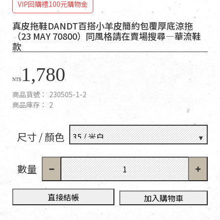
VIP回購禮100元購物金
真皮拖鞋DANDT百搭小羊皮簡約包覆厚底涼拖
（23 MAY 70800）同風格請在賣場搜尋—華流鞋
款
1,780
NT$
商品貨號：
230505-1-2
商品庫存：
2
尺寸 / 顏色
數量
直接結帳
加入購物車