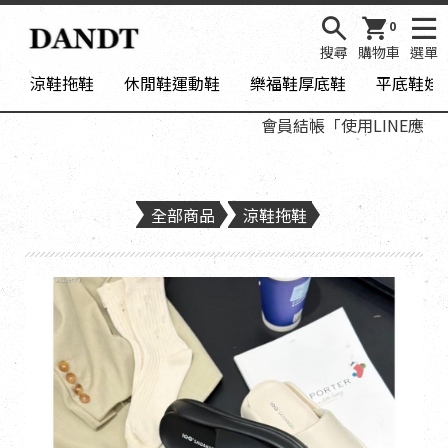
0
搜尋
購物車
選單
涼鞋拖鞋
休閒鞋運動鞋
樂福鞋厚底鞋
平底鞋娃
會員結帳「使用LINE應用程式
全部商品
涼鞋拖鞋