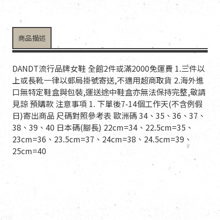
商品描述
DANDT流行品牌女鞋 全館2件或滿2000免運費 1.三件以
上或長靴一律以郵局掛號寄送,不適用超商取貨 2.海外進
口無特定鞋盒與包裝,運送途中鞋盒亦無法保持完整,敬請
見諒 預購款 注意事項 1. 下單後7-14個工作天(不含例假
日)寄出商品 尺碼對照參考表 歐洲碼 34、35、36、37、
38、39、40 日本碼(腳長) 22cm=34、22.5cm=35、
23cm=36、23.5cm=37、24cm=38、24.5cm=39、
25cm=40