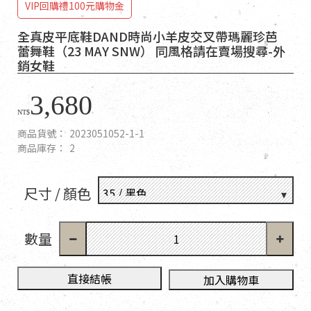
VIP回購禮100元購物金
全真皮平底鞋DAND時尚小羊皮交叉帶瑪麗珍芭
蕾舞鞋（23 MAY SNW） 同風格請在賣場搜尋-外
銷女鞋
3,680
NT$
商品貨號：
2023051052-1-1
商品庫存：
2
尺寸 / 顏色
數量
直接結帳
加入購物車