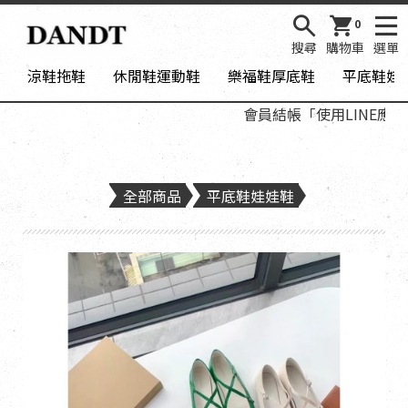
0
搜尋
購物車
選單
涼鞋拖鞋
休閒鞋運動鞋
樂福鞋厚底鞋
平底鞋娃
會員結帳「使用LINE應用
全部商品
平底鞋娃娃鞋