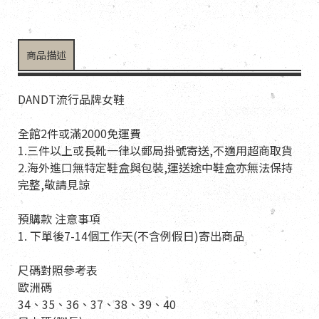
商品描述
DANDT流行品牌女鞋
全館2件或滿2000免運費
1.三件以上或長靴一律以郵局掛號寄送,不適用超商取貨
2.海外進口無特定鞋盒與包裝,運送途中鞋盒亦無法保持
完整,敬請見諒
預購款 注意事項
1. 下單後7-14個工作天(不含例假日)寄出商品
尺碼對照參考表
歐洲碼
34、35、36、37、38、39、40