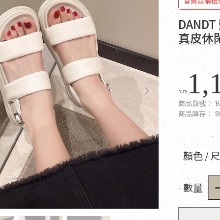
會員首購禮
DAND
真皮休閑
1,
NT$
商品貨號：
B
商品庫存：
8
顏色 / 
數量