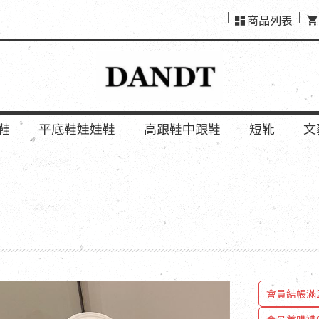
商品列表
鞋
平底鞋娃娃鞋
高跟鞋中跟鞋
短靴
文
會員
會員結帳滿2