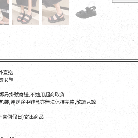
海外直送
華流女鞋
以郵局掛號寄送,不適用超商取貨
與包裝,運送途中鞋盒亦無法保持完整,敬請見諒
天(不含例假日)寄出商品