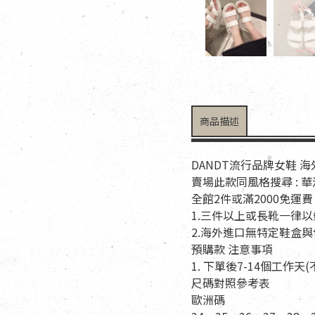
商品描述
DANDT流行品牌女鞋 
賣場此款同風格搜尋 : 
全館2件或滿2000免運費
1.三件以上或長靴一律
2.海外進口無特定鞋盒
預購款 注意事項
1. 下單後7-14個工作
尺碼對照參考表
歐洲碼