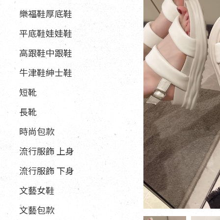
樂福鞋厚底鞋
平底鞋娃娃鞋
高跟鞋中跟鞋
牛津鞋紳士鞋
短靴
長靴
時尚包款
流行服飾 上身
流行服飾 下身
文藝女鞋
文藝包款