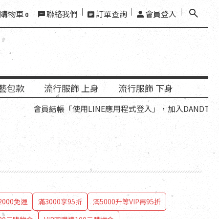
購物車
聯絡我們
訂單查詢
會員登入
0
藝包款
流行服飾 上身
流行服飾 下身
結帳「使用LINE應用程式登入」，加入DANDT官方LINE好友
000免運
滿3000享95折
滿5000升等VIP再95折