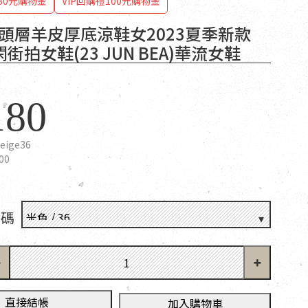
80元購物金
VIP回購禮100元購物金
T 頭層羊皮厚底涼鞋女2023夏季新款
街拍女鞋(23 JUN BEA)華流女鞋
180
eige36
00
尺碼
直接結帳
加入購物車