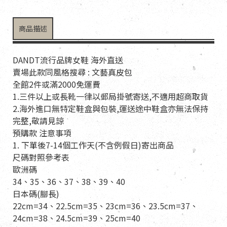
商品描述
DANDT流行品牌女鞋 海外直送
賣場此款同風格搜尋 : 文藝真皮包
全館2件或滿2000免運費
1.三件以上或長靴一律以郵局掛號寄送,不適用超商取貨
2.海外進口無特定鞋盒與包裝,運送途中鞋盒亦無法保持
完整,敬請見諒
預購款 注意事項
1. 下單後7-14個工作天(不含例假日)寄出商品
尺碼對照參考表
歐洲碼
34、35、36、37、38、39、40
日本碼(腳長)
22cm=34、22.5cm=35、23cm=36、23.5cm=37、
24cm=38、24.5cm=39、25cm=40