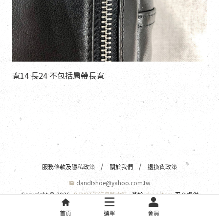
寬14 長24 不包括肩帶長寬
服務條款及隱私政策
關於我們
退換貨政策
dandtshoe@yahoo.com.tw
Copyright ©
2026
DANDT流行品牌女鞋
基於
shopstore
平台提供
首頁
選單
會員