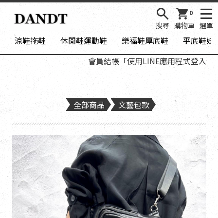
0
搜尋
購物車
選單
涼鞋拖鞋
休閒鞋運動鞋
樂福鞋厚底鞋
平底鞋娃
會員結帳「使用LINE應用程式登入」，加入D
全部商品
文藝包款