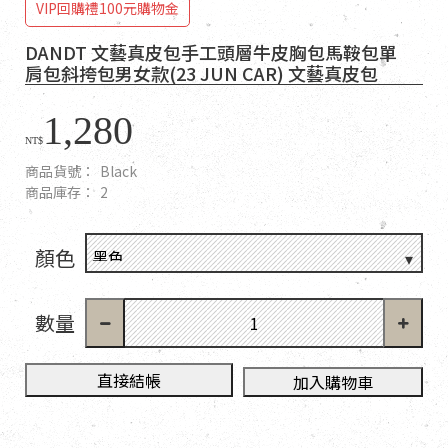
VIP回購禮100元購物金
DANDT 文藝真皮包手工頭層牛皮胸包馬鞍包單
肩包斜挎包男女款(23 JUN CAR) 文藝真皮包
1,280
NT$
商品貨號：
Black
商品庫存：
2
顏色
數量
直接結帳
加入購物車